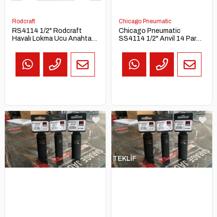
Rodcraft
Chicago Pneumatic
RS4114 1/2" Rodcraft
Chicago Pneumatic
Havalı Lokma Ucu Anahtar
SS4114 1/2" Anvil 14 Parça
Takımı
Metrik Darbeli Kısa Soket
Lokma Seti
TEKLİF
AL