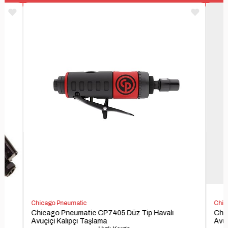
TEKLİF
TEK
AL
AL
Chicago Pneumatic
Chic
Chicago Pneumatic CP7405 Düz Tip Havalı
Chi
Avuçiçi Kalıpçı Taşlama
Avuç