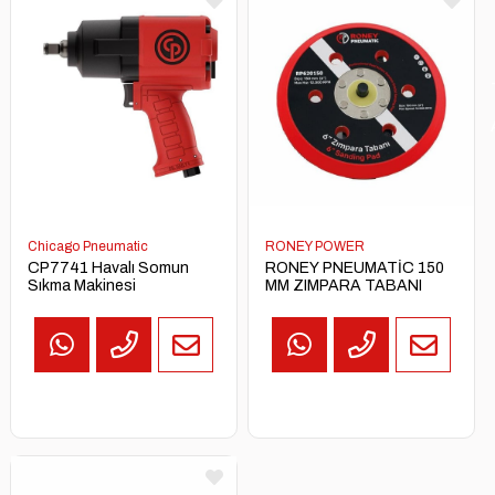
Chicago Pneumatic
Chicago Pneumatic
CP3550-120AA5 Açılı
MOUNTING FOOT M25 /
Havalı Taşlama Motoru
MR25 KL/TL
Chicago Pneumatic
RONEY POWER
CP7741 Havalı Somun
RONEY PNEUMATİC 150
Sıkma Makinesi
MM ZIMPARA TABANI
TEKLİF
AL