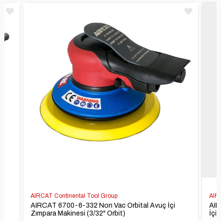
AIRCAT Continental Tool Group
AIR
ı
AIRCAT 6700-6-332 Non Vac Orbital Avuç İçi
AIR
Zımpara Makinesi (3/32" Orbit)
İçi