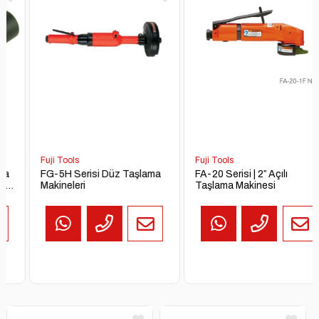
Chicago Pneumatic
Chicago Pneumatic
CP7741 Havalı Somun
CP4220CS Havalı Perçin
Sıkma Makinesi
Tabancası (CP42 Serisi)
Fuji Tools
Fuji Tools
FG-5H Serisi Düz Taşlama
FA-20 Serisi | 2″ Açılı
Makineleri
Taşlama Makinesi
TEKLİF
AL