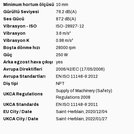
Minimum hortum ölçüsü
10 mm
Gürültü Seviyesi
76.2 dB(A)
Ses Gücü
87.2 dB(A)
Vibrasyon - ISO
ISO-28927-12
Vibrasyon
3.6 m/s²
Vibrasyon K
0.98 m/s²
Boşta dönme hızı
28000 rpm
Güç
250 W
Arka egzost hava çıkışı
yes
Avrupa Direktifleri
2006/42/EC (17/05/2006)
Avrupa Standartları
EN ISO 11148-9:2012
Diş tipi
NPT
Supply of Machinery (Safety)
UKCA Regulations
Regulations 2008
UKCA Standards
EN ISO 11148-9:2011
EU City / Date
Saint-Herblain, 2020/12/04
UKCA City / Date
Saint-Herblain, 2022/01/27