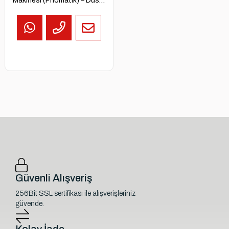
Makinesi (Pnömatik) – Dust
Free Mini Die Grinder
Güvenli Alışveriş
256Bit SSL sertifikası ile alışverişleriniz
güvende.
Kolay İade