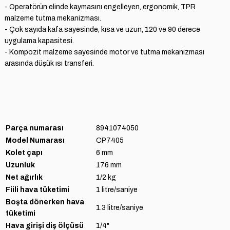
- Operatörün elinde kaymasını engelleyen, ergonomik, TPR
malzeme tutma mekanizması.
- Çok sayıda kafa sayesinde, kısa ve uzun, 120 ve 90 derece
uygulama kapasitesi.
- Kompozit malzeme sayesinde motor ve tutma mekanizması
arasında düşük ısı transferi.
Parça numarası
8941074050
Model Numarası
CP7405
Kolet çapı
6 mm
Uzunluk
176 mm
Net ağırlık
1/2 kg
Fiili hava tüketimi
1 litre/saniye
Boşta dönerken hava
1.3 litre/saniye
tüketimi
Hava girişi diş ölçüsü
1/4"