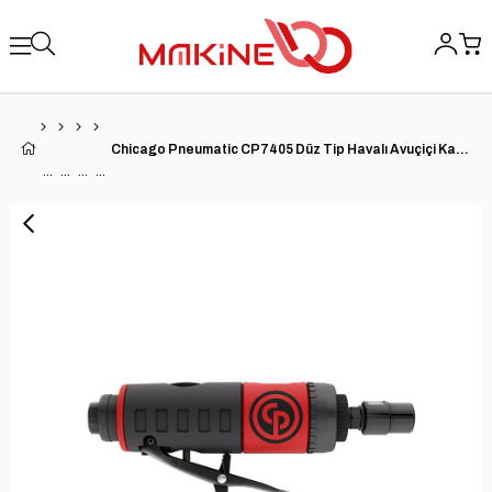
Chicago Pneumatic CP7405 Düz Tip Havalı Avuçiçi Kalıpçı Taşlama