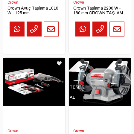
Crown
Crown
Crown Avuç Taşlama 1010
Crown Taşlama 2200 W -
W - 125 mm
180 mm CROWN TAŞLAMA
2200W 180MM CT13500-
180
TEKLİF
AL
Crown
Crown