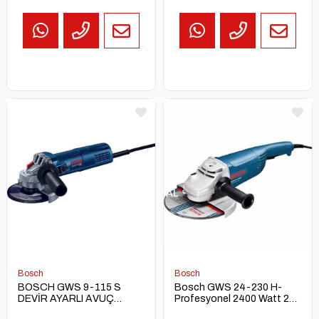
TEKLİF
AL
Bosch
Bosch
BOSCH GWS 9-115 S
Bosch GWS 24-230 H-
DEVİR AYARLI AVUÇ
Profesyonel 2400 Watt 230
TAŞLAMA
mm Elektrikli Taşlama