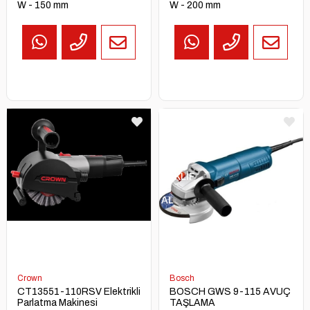
W - 150 mm
W - 200 mm
TEKLİF
AL
Crown
Bosch
CT13551-110RSV Elektrikli
BOSCH GWS 9-115 AVUÇ
Parlatma Makinesi
TAŞLAMA