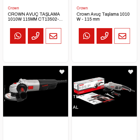
Crown
Crown
CROWN AVUÇ TAŞLAMA
Crown Avuç Taşlama 1010
1010W 115MM CT13502-
W - 115 mm
115R
TEKLİF
AL