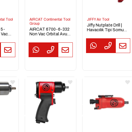
tal Tool
AIRCAT Continental Tool
JIFFY Air Tool
Group
Jiffy Nutplate Drill |
-5-
AIRCAT 6700-6-332
Havacılık Tipi Somun
 Vac
Non Vac Orbital Avuç
Plakası Delme Sistemi
i
İçi Zımpara Makinesi
esi
(3/32" Orbit)
TEKLİF
TEKLİF
AL
AL