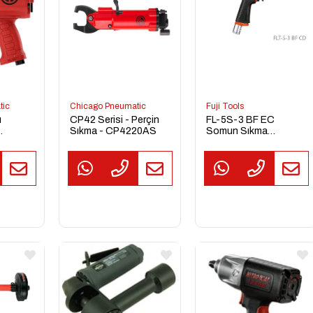
tic
Chicago Pneumatic
Fuji Tools
ı
CP42 Serisi - Perçin
FL-5S-3 BF EC
Sıkma - CP4220AS
Somun Sıkma
Makinesi