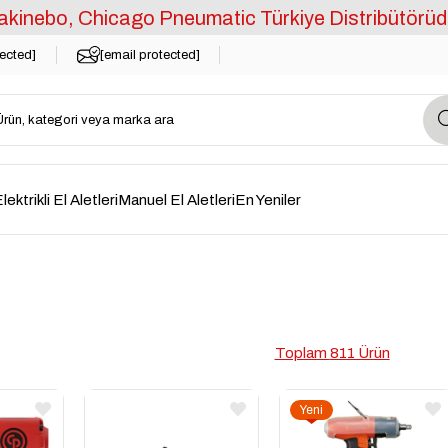
kinebo, Chicago Pneumatic Türkiye Distribütörüd
tected]
[email protected]
lektrikli El Aletleri
Manuel El Aletleri
En Yeniler
811 Ürün
Yeni
Ürün