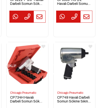
Darbeli Somun Sökme
Havalı Darbeli Somun
Sıkma Tabancası
Sökme Sıkma
Tabancası
TEKLİF
TEKLİF
TEKL
AL
AL
AL
Chicago Pneumatic
Chicago Pneumatic
CP734H Havalı
CP749 Havalı Darbeli
Darbeli Somun Sökme
Somun Sökme Sıkma
Sıkma Tabancası
Tabancası 1/2''