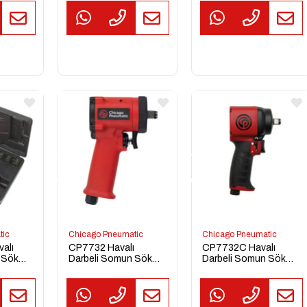
Tabancası ATEX 1/2''
TEKLİF
TEKLİF
AL
AL
tic
Chicago Pneumatic
Chicago Pneumatic
alı
CP7732 Havalı
CP7732C Havalı
n Sökme
Darbeli Somun Sökme
Darbeli Somun Sökme
ı 1/2''
Sıkma Tabancası 1/2''
Sıkma Tabancası 1/2''