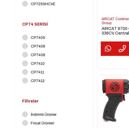
CP7255HCVE
AIRCAT Continen
Group
CP74 SERİSİ
AIRCAT 6700
336CV Central
Orbital Avuç İç
CP7405
Zımpara Makin
CP7406
(3/16" Orbit)
CP7408
CP7410
CP7411
CP7412
Filtreler
İndirimli Ürünler
Fırsat Ürünleri