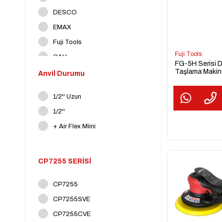
Hava Motorları
DESCO
Manuel El Aleti ve Aksesuar
EMAX
İş Güvenliği Ürünleri
Fuji Tools
Aşındırıcılar ve Kesiciler
Fuji Tools
GAV
FG-5H Serisi 
Taşlama Makine
INTERFLEX
Anvil Durumu
JIFFY Air Tool
1/2'' Uzun
Meite
1/2''
NSK
+ Air Flex Miini
Osaka
CP7255 SERİSİ
CP7255
CP7255SVE
CP7255CVE