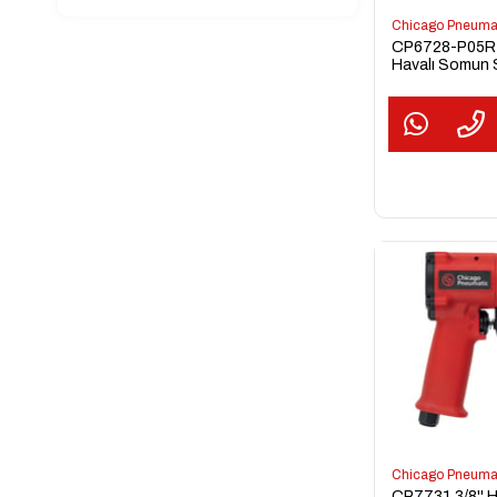
Chicago Pneuma
CP6728-P05R 3
Havalı Somun
Sıkma Tabanc
Chicago Pneuma
CP7731 3/8'' H