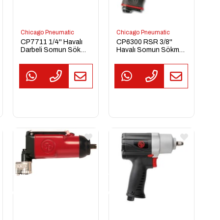
Chicago Pneumatic
Chicago Pneumatic
CP7711 1/4'' Havalı
CP6300 RSR 3/8''
Darbeli Somun Sökme
Havalı Somun Sökme
Sıkma Tabancası
Sıkma Tabancası
TEKLİF
TEKLİF
TEKL
AL
AL
AL