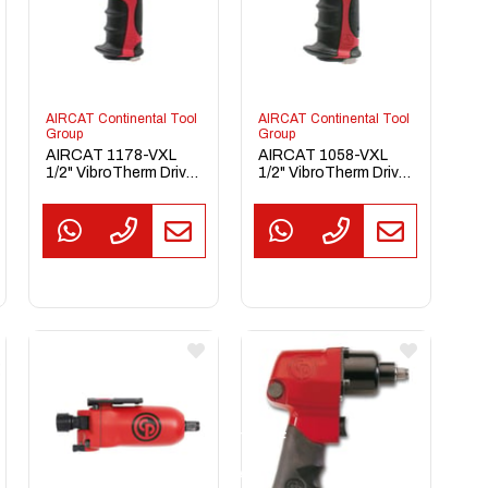
AIRCAT Continental Tool
AIRCAT Continental Tool
Group
Group
AIRCAT 1178-VXL
AIRCAT 1058-VXL
1/2" VibroTherm Drive
1/2" VibroTherm Drive
Kompozit Havalı
Kompozit Kompakt
Somun Sıkma
Havalı Somun Sıkma
TEKLİF
TEKL
AL
AL