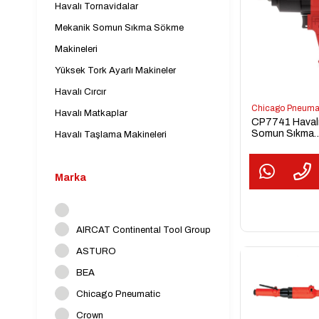
Havalı Tornavidalar
Mekanik Somun Sıkma Sökme
Makineleri
Yüksek Tork Ayarlı Makineler
Havalı Cırcır
Chicago Pneuma
Havalı Matkaplar
CP7741 Haval
Somun Sıkma
Havalı Taşlama Makineleri
Makinesi
Havalı Zımparalama Makineleri
Havalı Kazıma/ Kırıcı Makineleri
Marka
Havalı Pres Makineleri
Havalı Perçin Makineleri
AIRCAT Continental Tool Group
Havalı Özel İş Makineleri
ASTURO
Havalı El Aleti Aksesuarları
BEA
Sektör
Chicago Pneumatic
Elektrikli El Aletleri
Crown