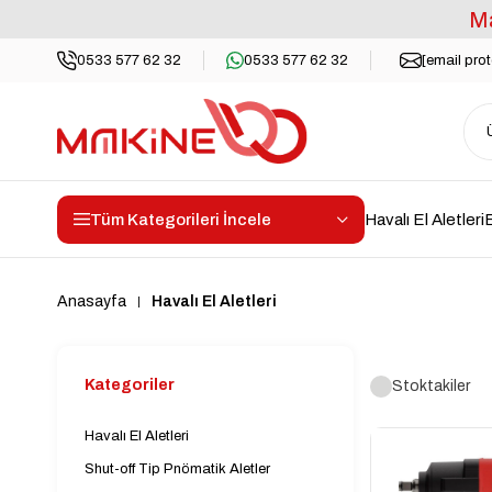
Ma
0533 577 62 32
0533 577 62 32
[email pro
Tüm Kategorileri İncele
Havalı El Aletleri
E
Anasayfa
Havalı El Aletleri
Kategoriler
Stoktakiler
Havalı El Aletleri
Shut-off Tip Pnömatik Aletler