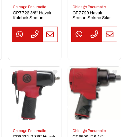
Chicago Pneumatic
Chicago Pneumatic
CP7722 3/8'' Havalı
CP7729 Havalı
Kelebek Somun
Somun Sökme Sıkma
Sökme Sıkma
Makinesi
Tabancası
TEKLİF
TEKLİF
TEKL
AL
AL
AL
Chicago Pneumatic
Chicago Pneumatic
CP8222-P 3/8'' Havalı
CP6500-RS 1/2''