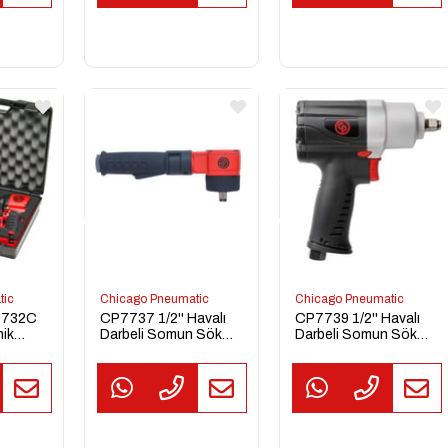
TEKLİF
TEKLİF
AL
AL
tic
Chicago Pneumatic
Chicago Pneumatic
7732C
CP7737 1/2'' Havalı
CP7739 1/2'' Havalı
nik
Darbeli Somun Sökme
Darbeli Somun Sökme
Sıkma Tabancası
Sıkma Tabancası