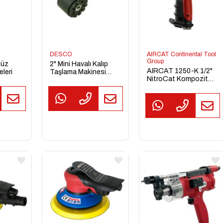
DESCO
AIRCAT Continental Tool
Group
Düz
2" Mini Havalı Kalıp
AIRCAT 1250-K 1/2"
leri
Taşlama Makinesi
NitroCat Kompozit
(Pnömatik) – Dust
Twin Clutch Havalı
Free Mini Die Grinder
Somun Sıkma