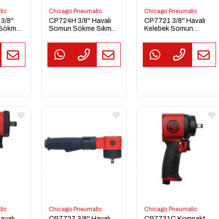
tic
Chicago Pneumatic
Chicago Pneumatic
/8''
CP724H 3/8'' Havalı
CP7721 3/8'' Havalı
 Sökme
Somun Sökme Sıkma
Kelebek Somun
ası
Tabancası
Sökme Makinesi
TEKLİF
TEKLİF
AL
AL
tic
Chicago Pneumatic
Chicago Pneumatic
avalı
CP7727 3/8'' Havalı
CP7731C Kompakt