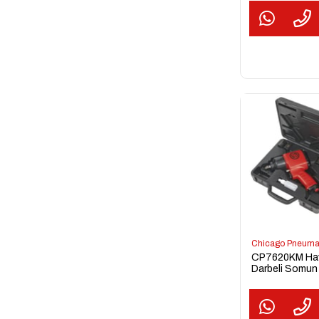
Tabancası
Chicago Pneuma
CP7620KM Hav
Darbeli Somu
Sıkma Tabancas