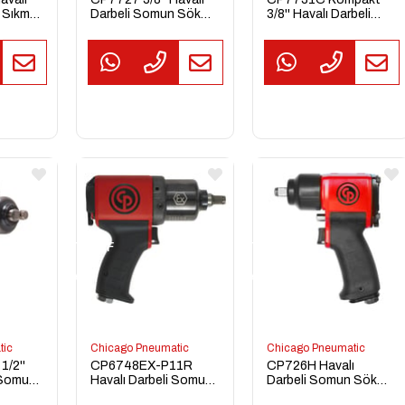
 Sıkma
Darbeli Somun Sökme
3/8'' Havalı Darbeli
Sıkma Tabancası
Somun Sökme Sıkma
Tabancası
TEKLİF
TEKLİF
AL
AL
tic
Chicago Pneumatic
Chicago Pneumatic
/2''
CP6748EX-P11R
CP726H Havalı
 Somun
Havalı Darbeli Somun
Darbeli Somun Sökme
Sökme Sıkma
Sıkma Tabancası 1/2''