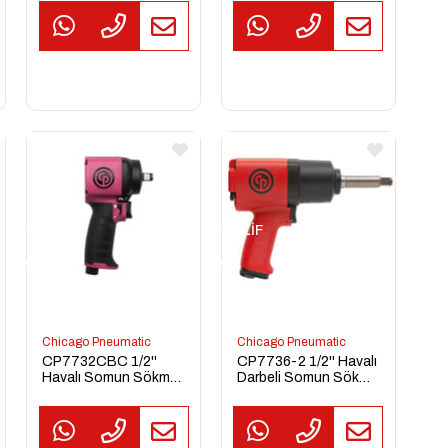
TEKLİF
TEKLİF
TEKL
AL
AL
AL
Chicago Pneumatic
Chicago Pneumatic
CP7732CBC 1/2''
CP7736-2 1/2'' Havalı
Havalı Somun Sökme
Darbeli Somun Sökme
Sıkma Tabancası
Sıkma Tabancası