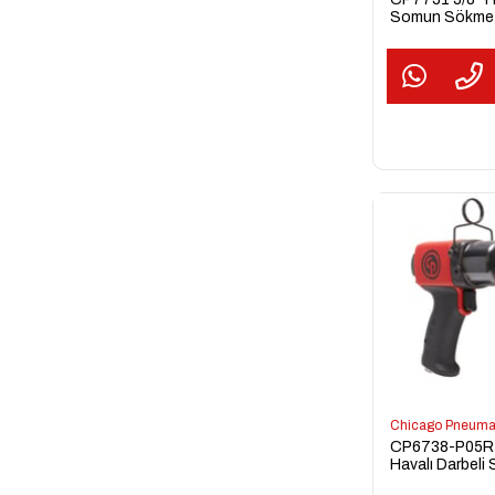
Somun Sökme
Tabancası
Chicago Pneuma
CP6738-P05R 1
Havalı Darbeli
Sökme Sıkma