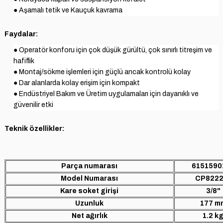
● Aşamalı tetik ve Kauçuk kavrama
Faydalar:
● Operatör konforu için çok düşük gürültü, çok sınırlı titreşim ve
hafiflik
● Montaj/sökme işlemleri için güçlü ancak kontrolü kolay
● Dar alanlarda kolay erişim için kompakt
● Endüstriyel Bakım ve Üretim uygulamaları için dayanıklı ve
güvenilir etki
Teknik özellikler:
Parça numarası
6151590
Model Numarası
CP8222
Kare soket girişi
3/8"
Uzunluk
177 m
Net ağırlık
1.2 k