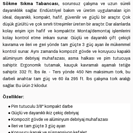
Sökme Sıkma Tabancası
,
sorunsuz çalışma ve uzun süreli
dayanıklılık sağlar.
Endüstriyel bakım ve üretim uygulamaları için
ideal, dayanıklı, kompakt, hafif, güvenilir ve güçlü bir araçtır.
Çok
düşük gürültü ve çok sınırlı titreşimler üreten bir araçtır.
Dar alanlarda
kolay erişim için hafif ve kompakttır.
Montaj/demontaj işlemlerini
kolay kontrol etme imkanı sunar.
Güçlü ve dayanıklı çift çekiçli
kavrama ve ileri ve geri yönde tam güçte 3 güç ayarı ile mükemmel
kontrol sunar.
Aynı zamanda kompozit gövde ve koruyucu kapaklı
alüminyum debriyaj muhafazası, asma halkası ve pim tutucuya
sahiptir.
Ergonomik tutamak, kauçuk kavramalı aşamalı tetiğe
sahiptir.
332 ft. lbs ile.
- Ters yönde 450 Nm maksimum tork, bu
darbeli anahtar tam güç ve 60 ila 295 ft. lbs çalışma tork aralığı
sağlar.
Bu ürün 2 kilodur.
Özellikler:
● Pim tutuculu 3/8" kompakt darbe
● Güçlü ve dayanıklı ikiz çekiç debriyaj
● Kompozit gövde ve alüminyum debriyaj muhafazası
● İleri ve tam güçte 3 güç ayarı
● Koruyucu kapak ve süspansiyon kefalet