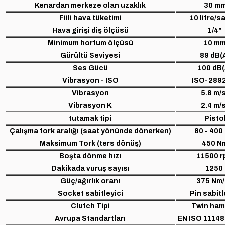
Kenardan merkeze olan uzaklık
30 m
Fiili hava tüketimi
10 litre/s
Hava girişi diş ölçüsü
1/4"
Minimum hortum ölçüsü
10 m
Gürültü Seviyesi
89 dB(
Ses Gücü
100 dB(
Vibrasyon - ISO
ISO-289
Vibrasyon
5.8 m/
Vibrasyon K
2.4 m/
tutamak tipi
Pisto
Çalışma tork aralığı (saat yönünde dönerken)
80 - 400
Maksimum Tork (ters dönüş)
450 N
Boşta dönme hızı
11500 
Dakikada vuruş sayısı
1250
Güç/ağırlık oranı
375 Nm
Socket sabitleyici
Pin sabitl
Clutch Tipi
Twin ha
Avrupa Standartları
EN ISO 11148