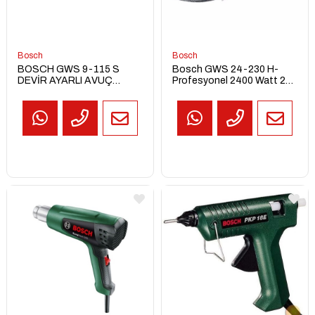
Bosch
Bosch
BOSCH GWS 9-115 S
Bosch GWS 24-230 H-
DEVİR AYARLI AVUÇ
Profesyonel 2400 Watt 230
TAŞLAMA
mm Elektrikli Taşlama
Makinası
TEKLİF
AL