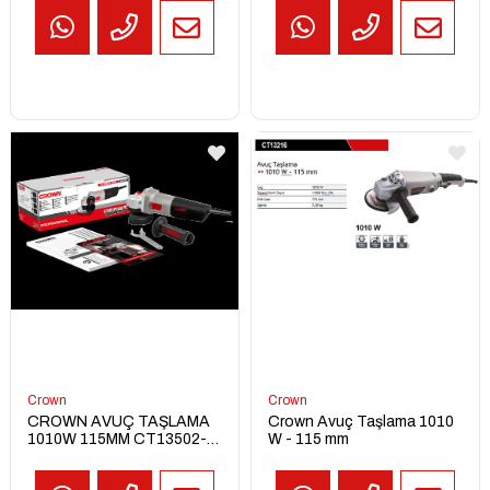
TEKLİF
AL
Crown
Crown
CROWN AVUÇ TAŞLAMA
Crown Avuç Taşlama 1010
1010W 115MM CT13502-
W - 115 mm
115R