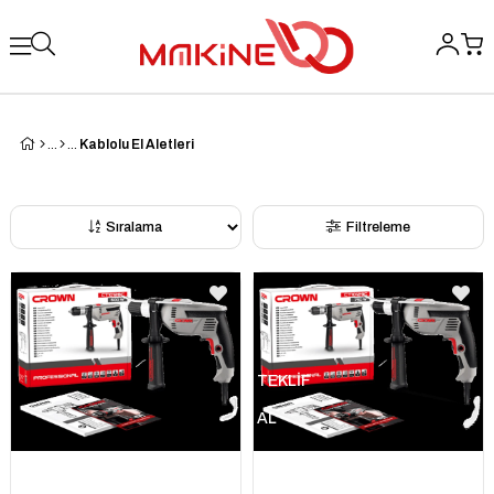
Kablolu El Aletleri
Sıralama
Filtreleme
TEKLİF
AL