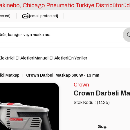
kinebo, Chicago Pneumatic Türkiye Distribütörüd
tected]
[email protected]
lektrikli El Aletleri
Manuel El Aletleri
En Yeniler
ikli Matkap
Crown Darbeli Matkap 600 W - 13 mm
Crown
Crown Darbeli Ma
Stok Kodu
(1125)
Güç: