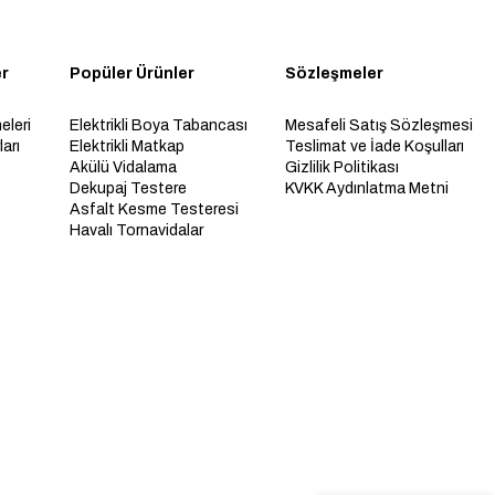
er
Popüler Ürünler
Sözleşmeler
eleri
Elektrikli Boya Tabancası
Mesafeli Satış Sözleşmesi
arı
Elektrikli Matkap
Teslimat ve İade Koşulları
Akülü Vidalama
Gizlilik Politikası
Dekupaj Testere
KVKK Aydınlatma Metni
Asfalt Kesme Testeresi
Havalı Tornavidalar