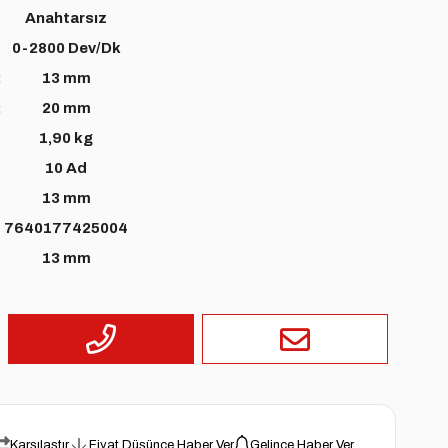
Anahtarsız
0-2800 Dev/Dk
:
13 mm
:
20 mm
1,90 kg
10 Ad
13 mm
7640177425004
13 mm
Karşılaştır
Fiyat Düşünce Haber Ver
Gelince Haber Ver