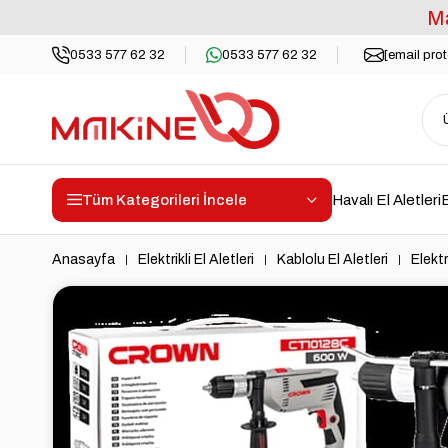
Ma
0533 577 62 32
0533 577 62 32
[email pro
Tüm Kategorileri İncele
Havalı El Aletleri
E
Anasayfa
Elektrikli El Aletleri
Kablolu El Aletleri
Elektr