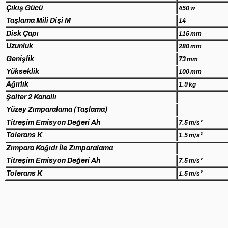
Çıkış Gücü
450 w
Taşlama Mili Dişi M
14
Disk Çapı
115 mm
Uzunluk
280 mm
Genişlik
73 mm
Yükseklik
100 mm
Ağırlık
1.9 kg
Şalter 2 Kanallı
Yüzey Zımparalama (Taşlama)
Titreşim Emisyon Değeri Ah
7.5 m/s²
Tolerans K
1.5 m/s²
Zımpara Kağıdı İle Zımparalama
Titreşim Emisyon Değeri Ah
7.5 m/s²
Tolerans K
1.5 m/s²