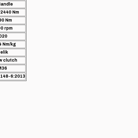
andle
- 2440 Nm
90 Nm
0 rpm
020
4 Nm/kg
elik
w clutch
M36
1148-6:2013