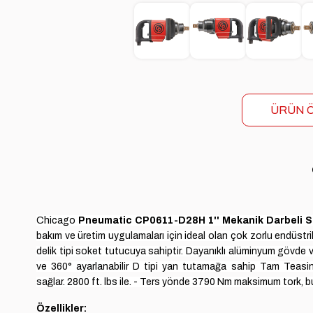
ÜRÜN Ö
Chicago
Pneumatic CP0611-D28H
1'' Mekanik Darbeli
bakım ve üretim uygulamaları için ideal olan çok zorlu endüstr
delik tipi soket tutucuya sahiptir.
Dayanıklı alüminyum gövde ve
ve 360° ayarlanabilir D tipi yan tutamağa sahip Tam Teasing
sağlar.
2800 ft. lbs ile.
- Ters yönde 3790 Nm maksimum tork, bu da
Özellikler: