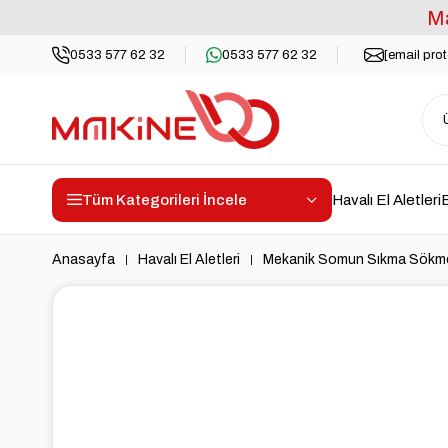
Ma
0533 577 62 32
0533 577 62 32
[email pro
Tüm Kategorileri İncele
Havalı El Aletleri
E
Anasayfa
Havalı El Aletleri
Mekanik Somun Sıkma Sökme