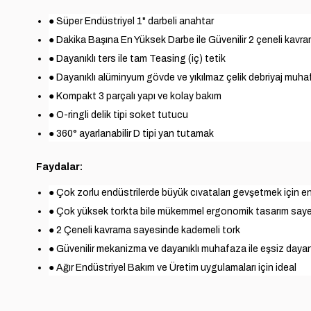
● Süper Endüstriyel 1" darbeli anahtar
● Dakika Başına En Yüksek Darbe ile Güvenilir 2 çeneli kavr
● Dayanıklı ters ile tam Teasing (iç) tetik
● Dayanıklı alüminyum gövde ve yıkılmaz çelik debriyaj muha
●
Kompakt 3 parçalı yapı ve kolay bakım
● O-ringli delik tipi soket tutucu
● 360° ayarlanabilir D tipi yan tutamak
Faydalar:
● Çok zorlu endüstrilerde büyük cıvataları gevşetmek için en 
● Çok yüksek torkta bile mükemmel ergonomik tasarım saye
● 2 Çeneli kavrama sayesinde kademeli tork
● Güvenilir mekanizma ve dayanıklı muhafaza ile eşsiz dayanı
● Ağır Endüstriyel Bakım ve Üretim uygulamaları için ideal