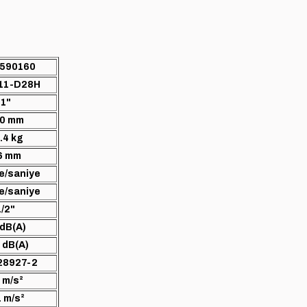
590160
11-D28H
1"
0 mm
.4 kg
6 mm
re/saniye
re/saniye
1/2"
 dB(A)
 dB(A)
28927-2
 m/s²
1 m/s²