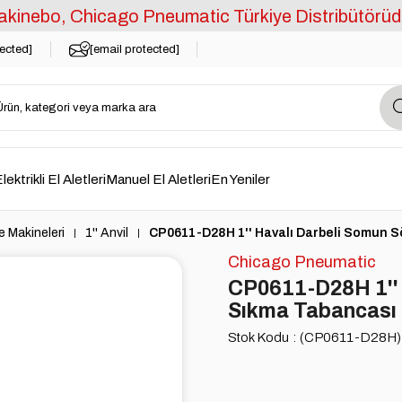
kinebo, Chicago Pneumatic Türkiye Distribütörüd
tected]
[email protected]
lektrikli El Aletleri
Manuel El Aletleri
En Yeniler
 Makineleri
1'' Anvil
CP0611-D28H 1'' Havalı Darbeli Somun 
Chicago Pneumatic
CP0611-D28H 1''
Sıkma Tabancası
Stok Kodu
(CP0611-D28H)