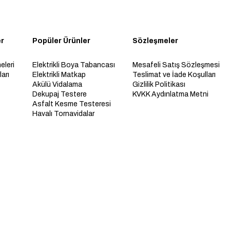
er
Popüler Ürünler
Sözleşmeler
eleri
Elektrikli Boya Tabancası
Mesafeli Satış Sözleşmesi
arı
Elektrikli Matkap
Teslimat ve İade Koşulları
Akülü Vidalama
Gizlilik Politikası
Dekupaj Testere
KVKK Aydınlatma Metni
Asfalt Kesme Testeresi
Havalı Tornavidalar