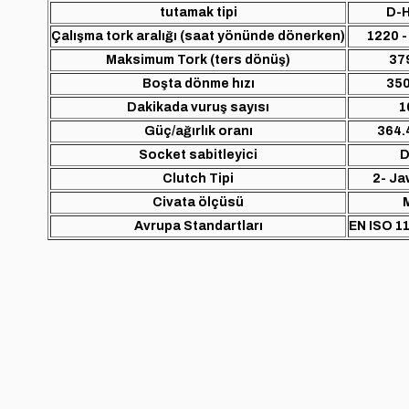
tutamak tipi
D-H
Çalışma tork aralığı (saat yönünde dönerken)
1220 
Maksimum Tork (ters dönüş)
37
Boşta dönme hızı
350
Dakikada vuruş sayısı
1
Güç/ağırlık oranı
364.
Socket sabitleyici
D
Clutch Tipi
2- Ja
Civata ölçüsü
Avrupa Standartları
EN ISO 1