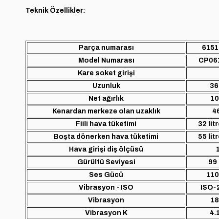
Teknik Özellikler:
Parça numarası
6151
Model Numarası
CP06
Kare soket girişi
Uzunluk
36
Net ağırlık
10
Kenardan merkeze olan uzaklık
4
Fiili hava tüketimi
32 lit
Boşta dönerken hava tüketimi
55 lit
Hava girişi diş ölçüsü
Gürültü Seviyesi
99
Ses Gücü
110
Vibrasyon - ISO
ISO-
Vibrasyon
18
Vibrasyon K
4.