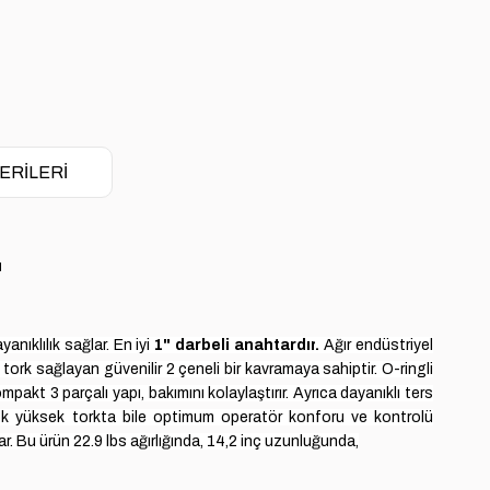
ERILERI
ı
anıklılık sağlar.
En iyi
1" darbeli anahtardır
.
A
ğır endüstriyel
tork sağlayan güvenilir 2 çeneli bir kavramaya sahiptir.
O-ringli
akt 3 parçalı yapı, bakımını kolaylaştırır.
Ayrıca dayanıklı ters
 yüksek torkta bile optimum operatör konforu ve kontrolü
ar.
Bu ürün 22.9 lbs ağırlığında, 14,2 inç uzunluğunda,