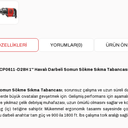
ZELLIKLERI
YORUMLAR
(0)
ÜRÜN ÖN
CP0611-D28H 1'' Havalı Darbeli Somun Sökme Sıkma Tabancas
 Somun Sökme Sıkma Tabancası
, sorunsuz çalışma ve uzun süreli day
ilerde büyük cıvataları gevşetmek için.
Gelişmiş performans için aşamalı 
 yıkılmaz çelik debriyaj muhafazası, uzun ömürlü olmasını sağlar ve komp
 (iç) tetiğine sahiptir.
Mükemmel ergonomik tasarımı sayesinde çok
rbeli anahtar tam güç ve 900 ila 1800 ft. lbs çalışma tork aralığı sağl