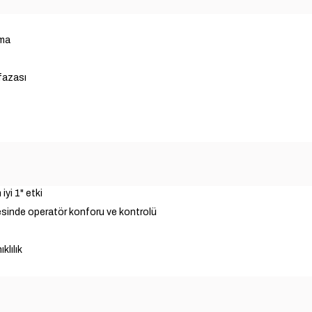
ama
fazası
iyi 1" etki
sinde operatör konforu ve kontrolü
klılık