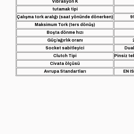
Vibrasyon K
tutamak tipi
Çalışma tork aralığı (saat yönünde dönerken)
9
Maksimum Tork (ters dönüş)
Boşta dönme hızı
Güç/ağırlık oranı
Socket sabitleyici
Dual
Clutch Tipi
Pinsiz t
Civata ölçüsü
Avrupa Standartları
EN I