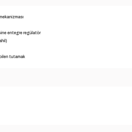
a mekanizması
sine entegre regülatör
hil)
bilen tutamak