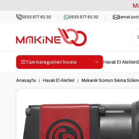
Ma
0533 577 62 32
0533 577 62 32
[email pro
Tüm Kategorileri İncele
Havalı El Aletleri
E
Anasayfa
Havalı El Aletleri
Mekanik Somun Sıkma Sökme