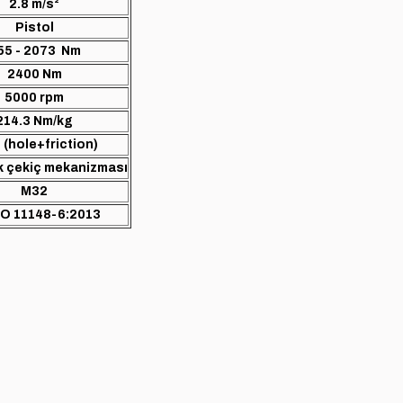
2.8 m/s²
Pistol
55 - 2073 Nm
2400 Nm
5000 rpm
214.3 Nm/kg
 (hole+friction)
ek çekiç mekanizması
M32
SO 11148-6:2013