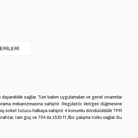
ERILERI
dayanıklılık sağlar.
Tüm bakım uygulamaları ve genel onarımlar
avrama mekanizmasına sahiptir.
Regülatör, ileri/geri düğmesine
ilmiş soket tutucu halkaya sahiptir.
4 konumlu döndürülebilir TPR
nahtar, tam güç ve 704 ila 1530 ft./lbs çalışma torku sağlar.
Bu