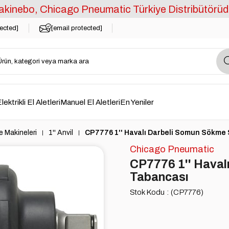
kinebo, Chicago Pneumatic Türkiye Distribütörüd
tected]
[email protected]
lektrikli El Aletleri
Manuel El Aletleri
En Yeniler
 Makineleri
1'' Anvil
CP7776 1'' Havalı Darbeli Somun Sökme
Chicago Pneumatic
CP7776 1'' Haval
Tabancası
Stok Kodu
(CP7776)