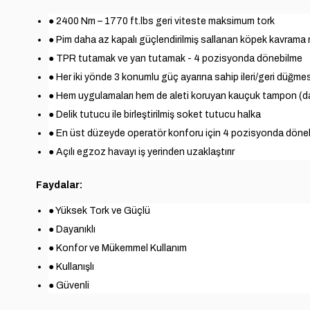
● 2400 Nm – 1770 ft.lbs geri viteste maksimum tork
● Pim daha az kapalı güçlendirilmiş sallanan köpek kavram
● TPR tutamak ve yan tutamak - 4 pozisyonda dönebilme
● Her iki yönde 3 konumlu güç ayarına sahip ileri/geri düğme
● Hem uygulamaları hem de aleti koruyan kauçuk tampon (da
● Delik tutucu ile birleştirilmiş soket tutucu halka
● En üst düzeyde operatör konforu için 4 pozisyonda döne
● Açılı egzoz havayı iş yerinden uzaklaştırır
Faydalar:
● Yüksek Tork ve Güçlü
● Dayanıklı
● Konfor ve Mükemmel Kullanım
● Kullanışlı
● Güvenli