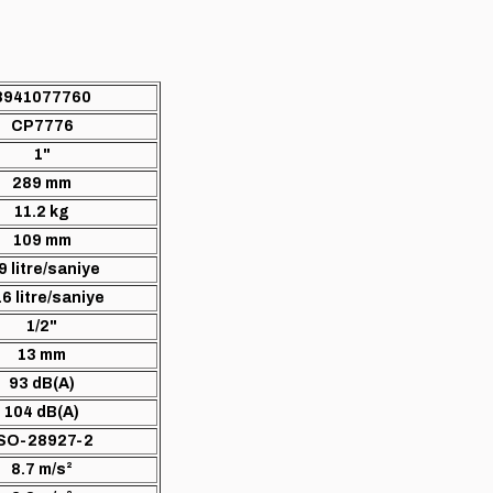
8941077760
CP7776
1"
289 mm
11.2 kg
109 mm
9 litre/saniye
.6 litre/saniye
1/2"
13 mm
93 dB(A)
104 dB(A)
SO-28927-2
8.7 m/s²