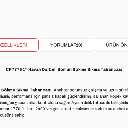
ZELLIKLERI
YORUMLAR
(0)
ÜRÜN ÖN
CP7776 1'' Havalı Darbeli Somun Sökme Sıkma Tabancası
n Sökme Sıkma Tabancası
,
Anahtar
sorunsuz çalışma ve uzun süreli 
lişmiş performans için pimsiz kapalı güçlendirilmiş sallanan köpek k
 ileri/geri gücün rahat kontrolünü sağlar.
Ayrıca delik tutucu ile birleştir
sunar.
1770 ft. lbs - 2400 Nm geri viteste maksimum tork ile bu darbeli a
rücüsüne sahip.