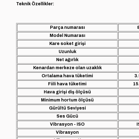
T
eknik Özellikler:
Parça numarası
Model Numarası
Kare soket girişi
Uzunluk
Net ağırlık
Kenardan merkeze olan uzaklık
Ortalama hava tüketimi
3.
Fiili hava tüketimi
15
Hava girişi diş ölçüsü
Minimum hortum ölçüsü
Gürültü Seviyesi
Ses Gücü
Vibrasyon - ISO
I
Vibrasyon