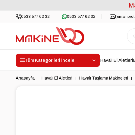
Ma
0533 577 62 32
0533 577 62 32
[email pro
Tüm Kategorileri İncele
Havalı El Aletleri
E
Anasayfa
Havalı El Aletleri
Havalı Taşlama Makineleri