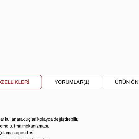
ZELLIKLERI
YORUMLAR
(1)
ÜRÜN ÖN
r kullanarak uçları kolayca değiştirebilir.
lzeme tutma mekanizması.
gulama kapasitesi.