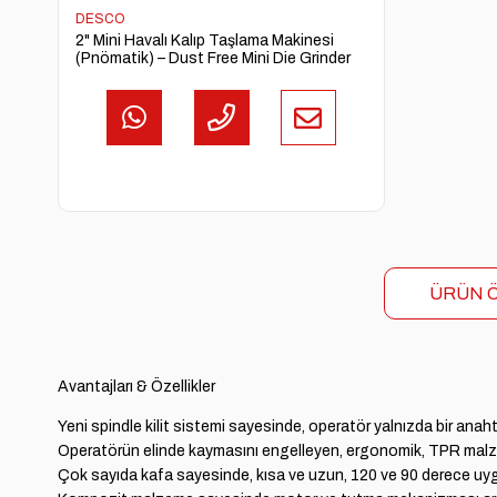
DESCO
2" Mini Havalı Kalıp Taşlama Makinesi
(Pnömatik) – Dust Free Mini Die Grinder
ÜRÜN Ö
Avantajları & Özellikler
Yeni spindle kilit sistemi sayesinde, operatör yalnızda bir anahta
Operatörün elinde kaymasını engelleyen, ergonomik, TPR ma
Çok sayıda kafa sayesinde, kısa ve uzun, 120 ve 90 derece uy