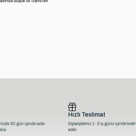
ında düşük ısı transferi
Hızlı Teslimat
inizde 30 gün içinde iade
Siparişleriniz 1-3 iş günü içinde tesl
isi.
edilir.