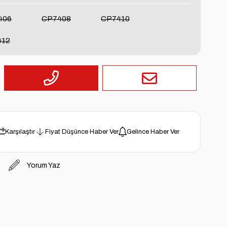
406
CP7408
CP7410
412
Karşılaştır
Fiyat Düşünce Haber Ver
Gelince Haber Ver
Yorum Yaz