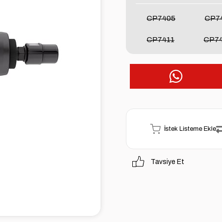
CP7405
CP7
CP7411
CP7
İstek Listeme Ekle
Tavsiye Et