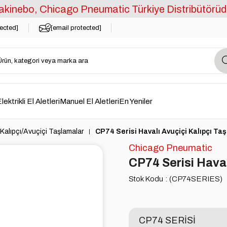
kinebo, Chicago Pneumatic Türkiye Distribütörüd
tected]
[email protected]
lektrikli El Aletleri
Manuel El Aletleri
En Yeniler
Kalıpçı/Avuçiçi Taşlamalar
CP74 Serisi Havalı Avuçiçi Kalıpçı Ta
Chicago Pneumatic
CP74 Serisi Haval
Stok Kodu
(CP74SERIES)
CP74 SERİSİ