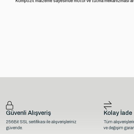
Kompozit malzeme sayesinde motor ve tutma mekanizması aras
Güvenli Alışveriş
Kolay İade
256Bit SSL sertifikası ile alışverişleriniz
Tüm alışverişler
güvende.
ve değişim garant