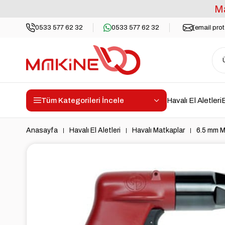
Ma
0533 577 62 32
0533 577 62 32
[email pro
Tüm Kategorileri İncele
Havalı El Aletleri
E
Anasayfa
Havalı El Aletleri
Havalı Matkaplar
6.5 mm M