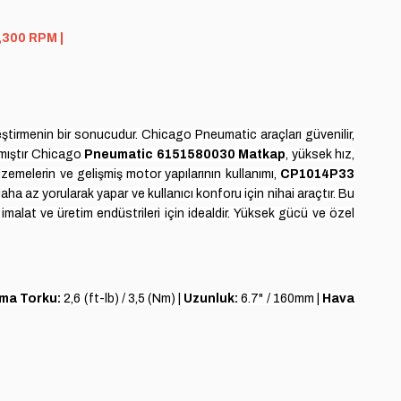
3,300 RPM |
ileştirmenin bir sonucudur. Chicago Pneumatic araçları güvenilir,
anmıştır Chicago
Pneumatic 6151580030 Matkap
, yüksek hız,
lzemelerin ve gelişmiş motor yapılarının kullanımı,
CP1014P33
 daha az yorularak yapar ve kullanıcı konforu için nihai araçtır.
Bu
alat ve üretim endüstrileri için idealdir.
Yüksek gücü ve özel
ma Torku:
2,6 (ft-lb) / 3,5 (Nm) |
Uzunluk:
6.7" / 160mm |
Hava