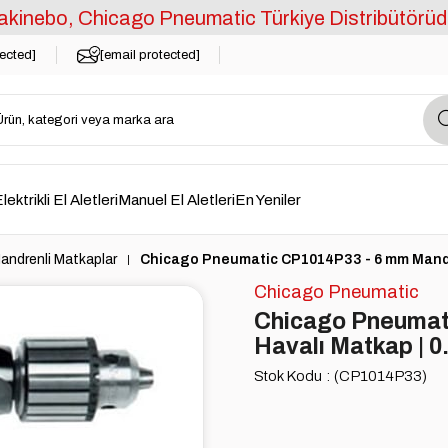
kinebo, Chicago Pneumatic Türkiye Distribütörüd
tected]
[email protected]
lektrikli El Aletleri
Manuel El Aletleri
En Yeniler
andrenli Matkaplar
Chicago Pneumatic CP1014P33 - 6 mm Mandren
Chicago Pneumatic
Chicago Pneumat
Havalı Matkap | 0
Stok Kodu
(CP1014P33)