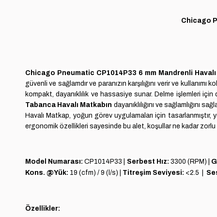
Chicago 
Chicago Pneumatic CP1014P33
6 mm Mandrenli Havalı 
güvenli ve sağlamdır ve paranızın karşılığını verir ve kullanımı k
kompakt, dayanıklılık ve hassasiye sunar. Delme işlemleri için 
Tabanca Havalı Matkabın
dayanıklılığını ve sağlamlığını sa
Havalı Matkap, yoğun görev uygulamaları için tasarlanmıştır, yü
ergonomik özellikleri sayesinde bu alet, koşullar ne kadar zorlu 
Model Numarası
:
CP1014P33 |
Serbest Hız:
3300 (RPM) |
G
Kons. @Yük:
19 (cfm) / 9 (l/s) |
Titreşim Seviyesi:
<2.5
|
Se
Özellikler: