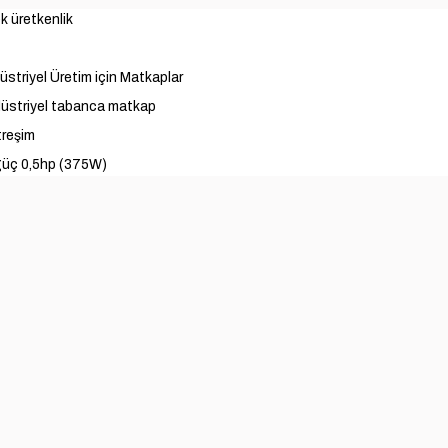
 üretkenlik
üstriyel Üretim için Matkaplar
düstriyel tabanca matkap
treşim
güç 0,5hp (375W)