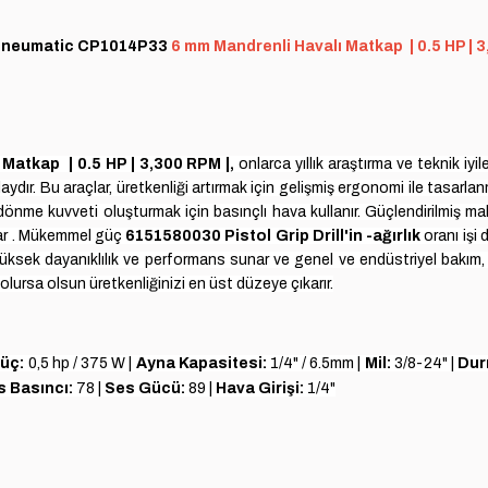
Pneumatic CP1014P33
6 mm Mandrenli Havalı Matkap | 0.5 HP | 
Matkap | 0.5 HP | 3,300 RPM |
,
onlarca yıllık araştırma ve teknik iy
olaydır. Bu araçlar, üretkenliği artırmak için gelişmiş ergonomi ile tasarl
dönme kuvveti oluşturmak için basınçlı hava kullanır. Güçlendirilmiş ma
ğlar . Mükemmel güç
6151580030 Pistol Grip Drill'in -ağırlık
oranı
işi
ksek dayanıklılık ve performans sunar ve genel ve endüstriyel bakım, im
olursa olsun üretkenliğinizi en üst düzeye çıkarır.
üç:
0,5 hp / 375 W |
Ayna Kapasitesi
:
1/4" / 6.5mm |
Mil:
3/8-24" |
Dur
s Basıncı:
78 |
Ses Gücü
:
89 |
Hava Girişi:
1/4"