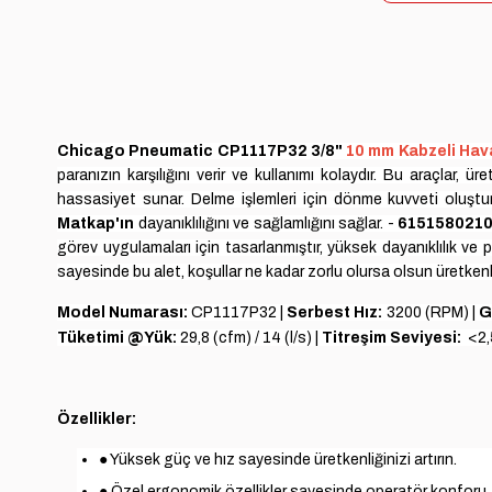
Chicago Pneumatic CP1117P32
3/8"
10 mm Kabzeli Hav
paranızın karşılığını verir ve kullanımı kolaydır. Bu araçlar, 
hassasiyet sunar. Delme işlemleri için dönme kuvveti oluşturm
Matkap'ın
dayanıklılığını ve sağlamlığını sağlar. -
6151580210 
görev uygulamaları için tasarlanmıştır, yüksek dayanıklılık ve 
sayesinde bu alet, koşullar ne kadar zorlu olursa olsun üretkenli
Model Numarası:
CP1117P32 |
Serbest Hız:
3200 (RPM) |
G
Tüketimi @Yük:
29,8 (cfm) / 14 (l/s) |
Titreşim Seviyesi:
<2,5
Özellikler:
● Yüksek güç ve hız sayesinde üretkenliğinizi artırın.
● Özel ergonomik özellikler sayesinde operatör konforu