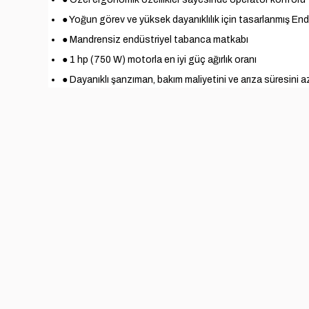
● Yoğun görev ve yüksek dayanıklılık için tasarlanmış End
● Mandrensiz endüstriyel tabanca matkabı
● 1 hp (750 W) motorla en iyi güç ağırlık oranı
● Dayanıklı şanzıman, bakım maliyetini ve arıza süresini az