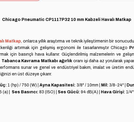
Chicago Pneumatic CP1117P32
10 mm Kabzeli Havalı Matkap
alı Matkap
, onlarca yıllık araştırma ve teknik iyileştirmenin bir sonucu
üretkenliği artırmak için gelişmiş ergonomi ile tasarlanmıştır Chicago
P
ak için basınçlı hava kullanır. Güçlendirilmiş malzemelerin ve gelişm
Tabanca Kavrama Matkabı ağırlık
oranı
işi daha az yorularak yapar 
performans sunar ve genel ve endüstriyel bakım, imalat ve üretim endüstr
ğinizi en üst düzeye çıkarır.
üç:
1 (hp) / 750 (W) |
Ayna Kapasitesi:
3/8" / 10mm |
Mil:
3/8-24" |
Dur
 (a) |
Ses Basıncı:
83 (ISO) |
Ses Gücü:
94 dB(A) |
Hava Girişi:
1/4"