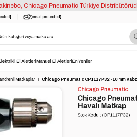
kinebo, Chicago Pneumatic Türkiye Distribütörüd
tected]
[email protected]
lektrikli El Aletleri
Manuel El Aletleri
En Yeniler
ndrenli Matkaplar
Chicago Pneumatic CP1117P32 -10 mm Kabze
Chicago Pneumatic
Chicago Pneumat
Havalı Matkap
Stok Kodu
(CP1117P32)