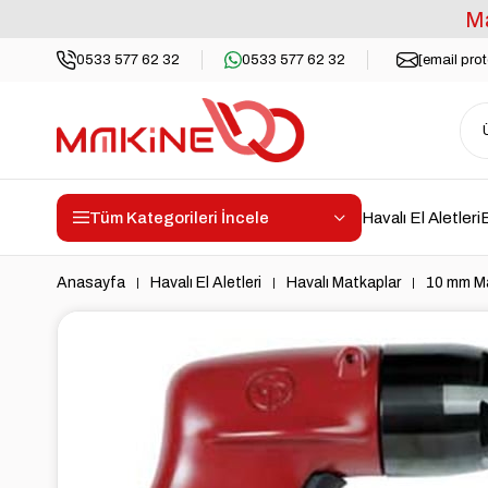
Ma
0533 577 62 32
0533 577 62 32
[email pro
Tüm Kategorileri İncele
Havalı El Aletleri
E
Anasayfa
Havalı El Aletleri
Havalı Matkaplar
10 mm Ma