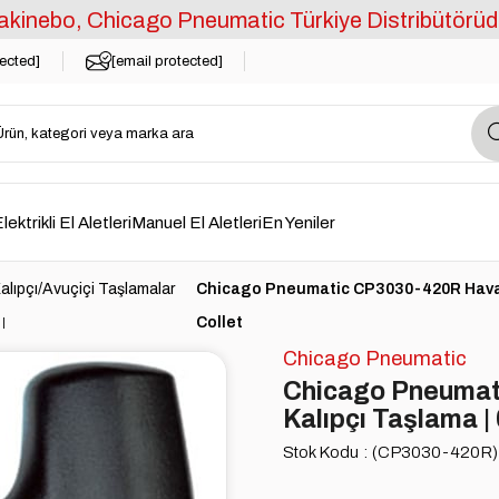
kinebo, Chicago Pneumatic Türkiye Distribütörüd
tected]
[email protected]
lektrikli El Aletleri
Manuel El Aletleri
En Yeniler
alıpçı/Avuçiçi Taşlamalar
Chicago Pneumatic CP3030-420R Havalı A
Collet
Chicago Pneumatic
Chicago Pneumati
Kalıpçı Taşlama | 
Stok Kodu
(CP3030-420R)