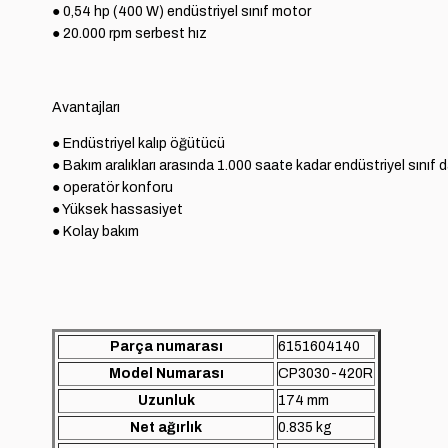
● 0,54 hp (400 W) endüstriyel sınıf motor

● 20.000 rpm serbest hız
Avantajları
● Endüstriyel kalıp öğütücü

● Bakım aralıkları arasında 1.000 saate kadar endüstriyel sınıf day
● operatör konforu

● Yüksek hassasiyet

● Kolay bakım
Parça numarası
6151604140
Model Numarası
CP3030-420R
Uzunluk
174 mm
Net ağırlık
0.835 kg