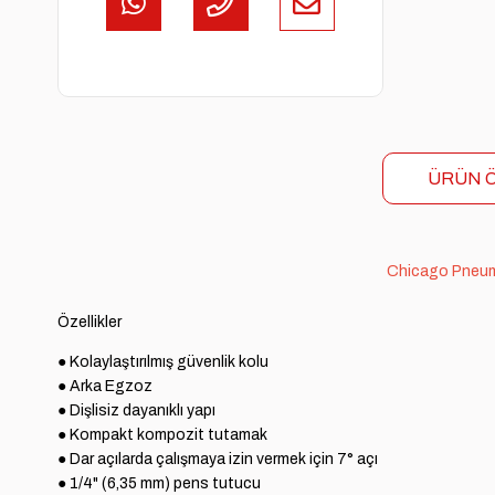
ÜRÜN Ö
Chicago Pneu
Özellikler
● Kolaylaştırılmış güvenlik kolu

● Arka Egzoz

● Dişlisiz dayanıklı yapı

● Kompakt kompozit tutamak

● Dar açılarda çalışmaya izin vermek için 7° açı

● 1/4" (6,35 mm) pens tutucu
