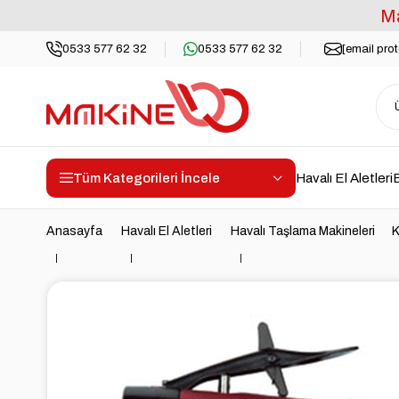
Ma
0533 577 62 32
0533 577 62 32
[email pro
Tüm Kategorileri İncele
Havalı El Aletleri
E
Anasayfa
Havalı El Aletleri
Havalı Taşlama Makineleri
K