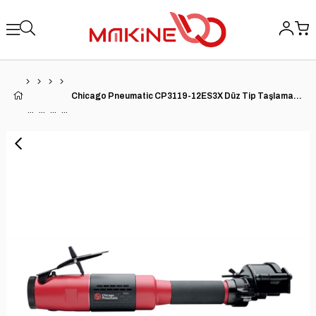
Chicago Pneumatic CP3119-12ES3X Düz Tip Taşlama Makinesi | 1.2 HP | 12,000 RPM