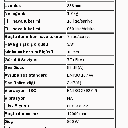
Uzunluk
338 mm
Net ağırlık
1.7 kg
Fiili hava tüketimi
16 litre/saniye
Fiili hava tüketimi
960 litre/dakika
Boşta dönerken hava tüketimi
7 litre/saniye
Hava girişi diş ölçüsü
3/8"
Minimum hortum ölçüsü
10 mm
Gürültü Seviyesi
77 dB(A)
Ses Gücü
88 dB(A)
Avrupa ses standardı
EN ISO 15744
Ses Belirsizliği
3 dB(A)
Vibrasyon - ISO
EN ISO 28927-4
Vibrasyon
NA
Disk ölçüsü
80x13x9.52
Boşta dönme hızı
12000 rpm
Güç
900 W