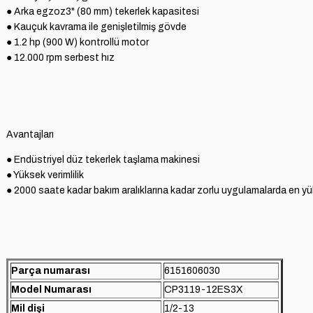
● Arka egzoz3" (80 mm) tekerlek kapasitesi

● Kauçuk kavrama ile genişletilmiş gövde

● 1.2 hp (900 W) kontrollü motor

● 12.000 rpm serbest hız
Avantajları
● Yüksek verimlilik

● 2000 saate kadar bakım aralıklarına kadar zorlu uygulamalarda en yük
Parça numarası
6151606030
Model Numarası
CP3119-12ES3X
Mil dişi
1/2-13