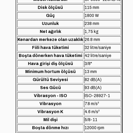
Disk ölçüsü
115 mm
Güç
1800 W
Uzunluk
238 mm
Net ağırlık
1,75 kg
Kenardan merkeze olan uzaklık
26.8 mm
Fiili hava tüketimi
32 litre/saniye
Boşta dönerken hava tüketimi
42 litre/saniye
Hava girişi diş ölçüsü
3/8"
Minimum hortum ölçüsü
13 mm
Gürültü Seviyesi
82 dB(A)
Ses Gücü
93 dB(A)
Vibrasyon - ISO
ISO-28927-1
Vibrasyon
7.8 m/s²
Vibrasyon K
4.6 m/s²
Mil dişi
5/8-11
Boşta dönme hızı
12000 rpm