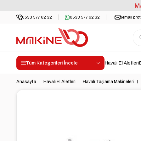
Ma
0533 577 62 32
0533 577 62 32
[email pro
Tüm Kategorileri İncele
Havalı El Aletleri
E
Anasayfa
Havalı El Aletleri
Havalı Taşlama Makineleri