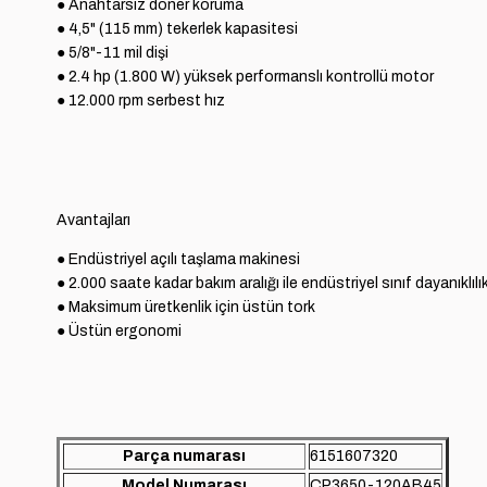
● Anahtarsız döner koruma

● 4,5" (115 mm) tekerlek kapasitesi

● 5/8"-11 mil dişi

● 2.4 hp (1.800 W) yüksek performanslı kontrollü motor

● 12.000 rpm serbest hız
Avantajları
● Endüstriyel açılı taşlama makinesi

● 2.000 saate kadar bakım aralığı ile endüstriyel sınıf dayanıklılık
● Maksimum üretkenlik için üstün tork

● Üstün ergonomi
Parça numarası
6151607320
Model Numarası
CP3650-120AB45