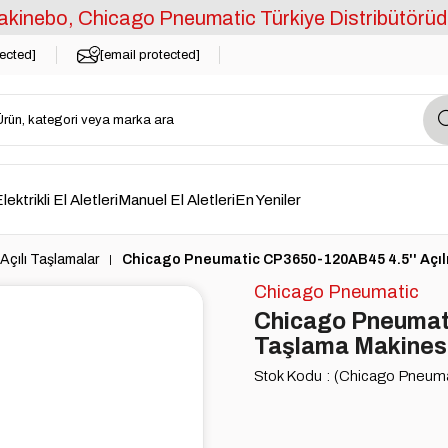
kinebo, Chicago Pneumatic Türkiye Distribütörüd
tected]
[email protected]
lektrikli El Aletleri
Manuel El Aletleri
En Yeniler
Açılı Taşlamalar
Chicago Pneumatic CP3650-120AB45 4.5'' Açılı 
Chicago Pneumatic
Chicago Pneumati
Taşlama Makinesi 
Stok Kodu
(Chicago Pneum