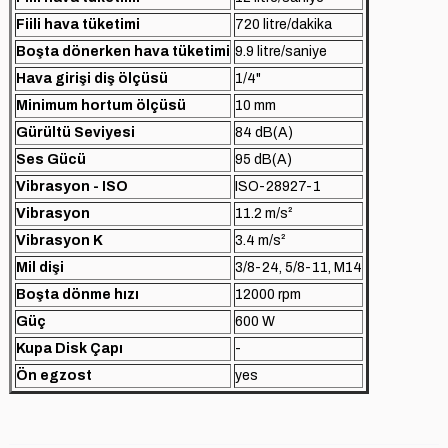
Fiili hava tüketimi
720 litre/dakika
Boşta dönerken hava tüketimi
9.9 litre/saniye
Hava girişi diş ölçüsü
1/4"
Minimum hortum ölçüsü
10 mm
Gürültü Seviyesi
84 dB(A)
Ses Gücü
95 dB(A)
Vibrasyon - ISO
ISO-28927-1
Vibrasyon
11.2 m/s²
Vibrasyon K
3.4 m/s²
Mil dişi
3/8-24, 5/8-11, M14
Boşta dönme hızı
12000 rpm
Güç
600 W
Kupa Disk Çapı
-
Ön egzost
yes