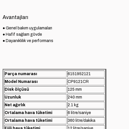
Avantajları
● Genel bakım uygulamaları

● Hafif sağlam gövde

● Dayanıklılık ve performans 
Parça numarası
6151952121
Model Numarası
CP9121CR
Disk ölçüsü
125 mm
Uzunluk
240 mm
Net ağırlık
2.1 kg
Ortalama hava tüketimi
6 litre/saniye
Ortalama hava tüketimi
360 litre/dakika
Fiili hava tüketimi
12 litre/saniye