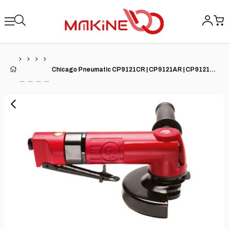
Chicago Pneumatic CP9121CR | CP9121AR | CP9121BR Havalı Açılı Taşlama Makinesi | 0.8 HP | 12,000 RPM | 125mm Taş Kapasitesi |