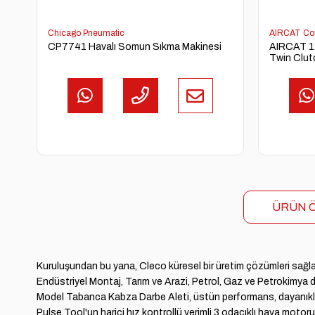
Chicago Pneumatic
AIRCAT Con
CP7741 Havalı Somun Sıkma Makinesi
AIRCAT 12
Twin Clut
ÜRÜN Ö
Kuruluşundan bu yana, Cleco küresel bir üretim çözümleri sağlayıcı
Endüstriyel Montaj, Tarım ve Arazi, Petrol, Gaz ve Petrokimya d
Model Tabanca Kabza Darbe Aleti, üstün performans, dayanıklılı
Pulse Tool'un harici hız kontrollü verimli 3 odacıklı hava motoru 