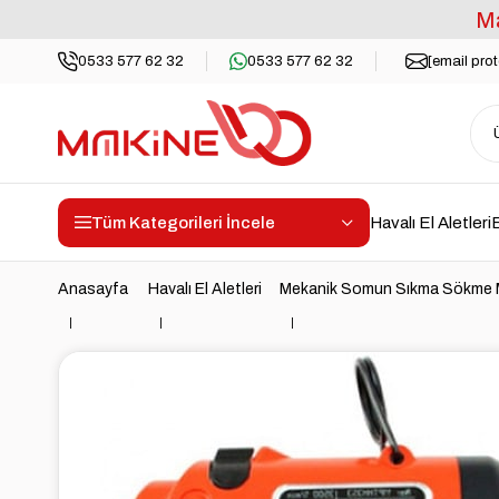
Ma
0533 577 62 32
0533 577 62 32
[email pro
Tüm Kategorileri İncele
Havalı El Aletleri
E
Anasayfa
Havalı El Aletleri
Mekanik Somun Sıkma Sökme M