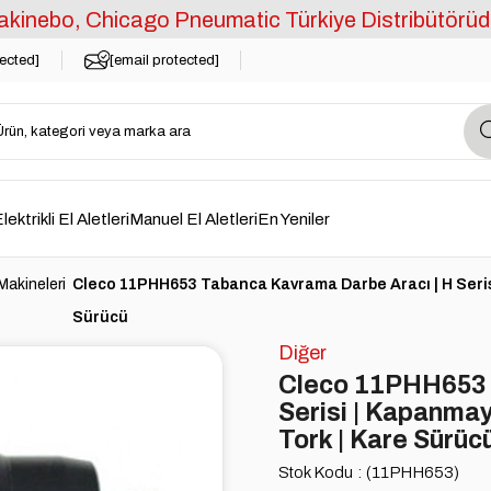
kinebo, Chicago Pneumatic Türkiye Distribütörüd
tected]
[email protected]
lektrikli El Aletleri
Manuel El Aletleri
En Yeniler
akineleri
Cleco 11PHH653 Tabanca Kavrama Darbe Aracı | H Serisi 
Sürücü
Diğer
Cleco 11PHH653 
Serisi | Kapanmay
Tork | Kare Sürüc
Stok Kodu
(11PHH653)