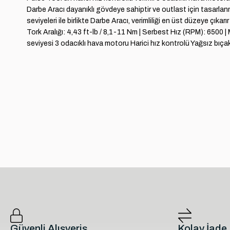
Darbe Aracı dayanıklı gövdeye sahiptir ve outlast için tasarla
seviyeleri ile birlikte Darbe Aracı, verimliliği en üst düzeye çıka
Tork Aralığı: 4,43 ft-lb / 8,1-11 Nm | Serbest Hız (RPM): 6500 
seviyesi 3 odacıklı hava motoru Harici hız kontrolü Yağsız bıçakl
Güvenli Alışveriş
Kolay İade