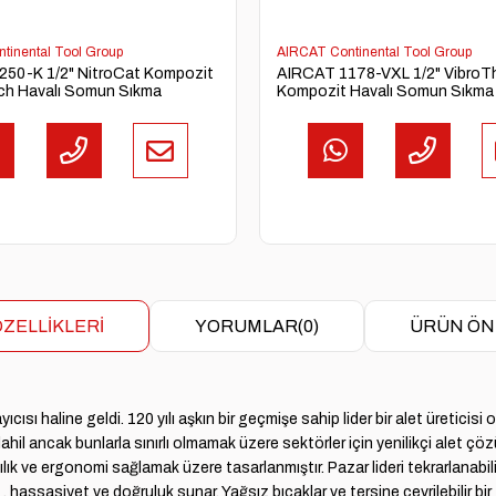
tinental Tool Group
AIRCAT Continental Tool Group
50-K 1/2" NitroCat Kompozit
AIRCAT 1178-VXL 1/2" VibroTh
ch Havalı Somun Sıkma
Kompozit Havalı Somun Sıkma
ZELLIKLERI
YORUMLAR
(0)
ÜRÜN ÖN
sı haline geldi. 120 yılı aşkın bir geçmişe sahip lider bir alet üreticisi 
ahil ancak bunlarla sınırlı olmamak üzere sektörler için yenilikçi alet
k ve ergonomi sağlamak üzere tasarlanmıştır. Pazar lideri tekrarlanabili
, hassasiyet ve doğruluk sunar. Yağsız bıçaklar ve tersine çevrilebilir bir 