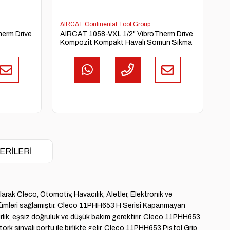
AIRCAT Continental Tool Group
erm Drive
AIRCAT 1058-VXL 1/2" VibroTherm Drive
Kompozit Kompakt Havalı Somun Sıkma
ERILERI
olarak Cleco, Otomotiv, Havacılık, Aletler, Elektronik ve
 çözümleri sağlamıştır. Cleco 11PHH653 H Serisi Kapanmayan
rlik, eşsiz doğruluk ve düşük bakım gerektirir. Cleco 11PHH653
tork sinyali portu ile birlikte gelir. Cleco 11PHH653 Pistol Grip