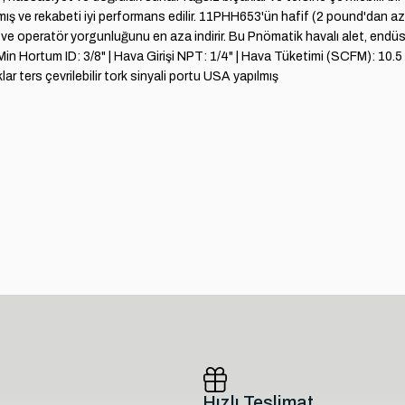
nmış ve rekabeti iyi performans edilir. 11PHH653'ün hafif (2 pound'dan a
rır ve operatör yorgunluğunu en aza indirir. Bu Pnömatik havalı alet, endüst
| Min Hortum ID: 3/8" | Hava Girişi NPT: 1/4" | Hava Tüketimi (SCFM): 10.
ar ters çevrilebilir tork sinyali portu USA yapılmış
Hızlı Teslimat