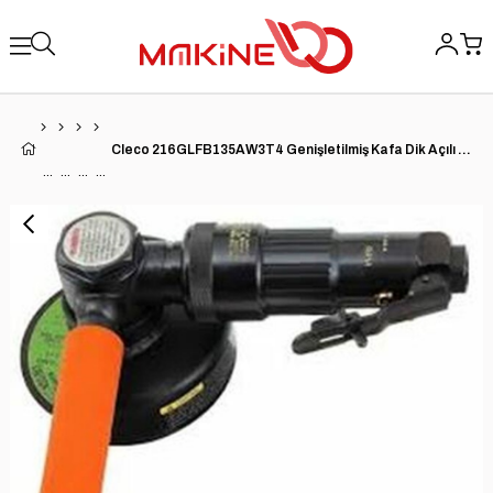
Cleco 216GLFB135AW3T4 Genişletilmiş Kafa Dik Açılı Taşlama | 216 Serisi | 0,6 HP | 13.500 RPM | Alüminyum Gövde | Ön Egzoz