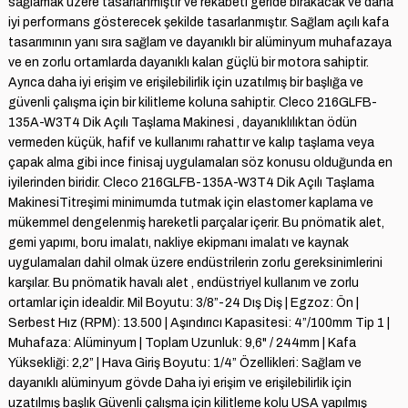
sağlamak üzere tasarlanmıştır ve rekabeti geride bırakacak ve daha
iyi performans gösterecek şekilde tasarlanmıştır. Sağlam açılı kafa
tasarımının yanı sıra sağlam ve dayanıklı bir alüminyum muhafazaya
ve en zorlu ortamlarda dayanıklı kalan güçlü bir motora sahiptir.
Ayrıca daha iyi erişim ve erişilebilirlik için uzatılmış bir başlığa ve
güvenli çalışma için bir kilitleme koluna sahiptir. Cleco 216GLFB-
135A-W3T4 Dik Açılı Taşlama Makinesi , dayanıklılıktan ödün
vermeden küçük, hafif ve kullanımı rahattır ve kalıp taşlama veya
çapak alma gibi ince finisaj uygulamaları söz konusu olduğunda en
iyilerinden biridir. Cleco 216GLFB-135A-W3T4 Dik Açılı Taşlama
MakinesiTitreşimi minimumda tutmak için elastomer kaplama ve
mükemmel dengelenmiş hareketli parçalar içerir. Bu pnömatik alet,
gemi yapımı, boru imalatı, nakliye ekipmanı imalatı ve kaynak
uygulamaları dahil olmak üzere endüstrilerin zorlu gereksinimlerini
karşılar. Bu pnömatik havalı alet , endüstriyel kullanım ve zorlu
ortamlar için idealdir. Mil Boyutu: 3/8”-24 Dış Diş | Egzoz: Ön |
Serbest Hız (RPM): 13.500 | Aşındırıcı Kapasitesi: 4”/100mm Tip 1 |
Muhafaza: Alüminyum | Toplam Uzunluk: 9,6" ​​/ 244mm | Kafa
Yüksekliği: 2,2” | Hava Giriş Boyutu: 1/4” Özellikleri: Sağlam ve
dayanıklı alüminyum gövde Daha iyi erişim ve erişilebilirlik için
uzatılmış başlık Güvenli çalışma için kilitleme kolu USA yapılmış