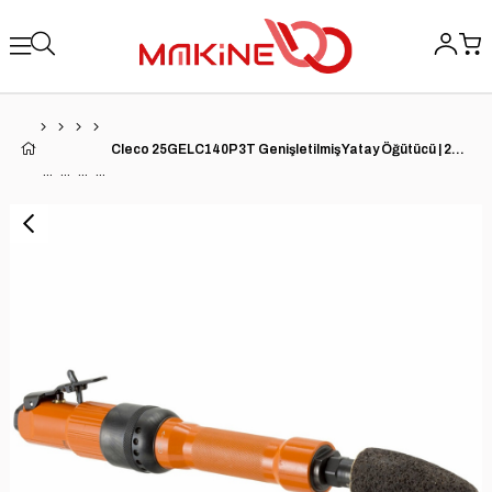
Cleco 25GELC140P3T Genişletilmiş Yatay Öğütücü | 25 Serisi | 1.4 HP | 14.000 RPM | Alüminyum Gövde | Yan Egzoz