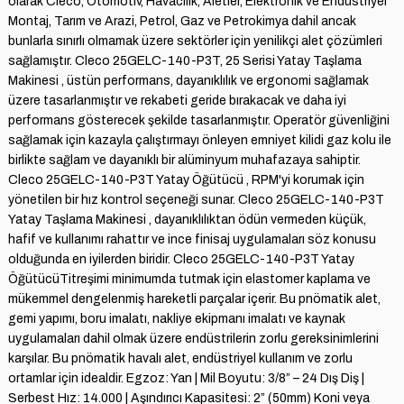
olarak Cleco, Otomotiv, Havacılık, Aletler, Elektronik ve Endüstriyel
Montaj, Tarım ve Arazi, Petrol, Gaz ve Petrokimya dahil ancak
bunlarla sınırlı olmamak üzere sektörler için yenilikçi alet çözümleri
sağlamıştır. Cleco 25GELC-140-P3T, 25 Serisi Yatay Taşlama
Makinesi , üstün performans, dayanıklılık ve ergonomi sağlamak
üzere tasarlanmıştır ve rekabeti geride bırakacak ve daha iyi
performans gösterecek şekilde tasarlanmıştır. Operatör güvenliğini
sağlamak için kazayla çalıştırmayı önleyen emniyet kilidi gaz kolu ile
birlikte sağlam ve dayanıklı bir alüminyum muhafazaya sahiptir.
Cleco 25GELC-140-P3T Yatay Öğütücü , RPM'yi korumak için
yönetilen bir hız kontrol seçeneği sunar. Cleco 25GELC-140-P3T
Yatay Taşlama Makinesi , dayanıklılıktan ödün vermeden küçük,
hafif ve kullanımı rahattır ve ince finisaj uygulamaları söz konusu
olduğunda en iyilerden biridir. Cleco 25GELC-140-P3T Yatay
ÖğütücüTitreşimi minimumda tutmak için elastomer kaplama ve
mükemmel dengelenmiş hareketli parçalar içerir. Bu pnömatik alet,
gemi yapımı, boru imalatı, nakliye ekipmanı imalatı ve kaynak
uygulamaları dahil olmak üzere endüstrilerin zorlu gereksinimlerini
karşılar. Bu pnömatik havalı alet, endüstriyel kullanım ve zorlu
ortamlar için idealdir. Egzoz: Yan | Mil Boyutu: 3/8” – 24 Dış Diş |
Serbest Hız: 14.000 | Aşındırıcı Kapasitesi: 2” (50mm) Koni veya