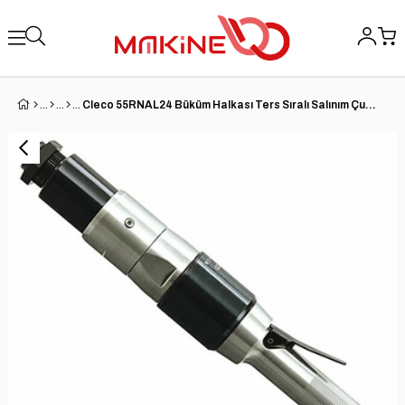
Cleco 55RNAL24 Büküm Halkası Ters Sıralı Salınım Çubuğu Pnömatik Somun Sıkma | 55 Serisi | 270 RPM | 1/2'' Kare Tahrik | 67 (ft-lb) Maks Tork