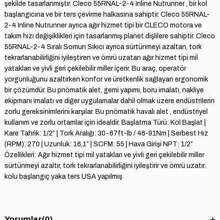
şekilde tasarlanmıştır. Cleco 55RNAL-2-4 Inline Nutrunner , bir kol
başlangıcına ve bir ters çevirme halkasına sahiptir. Cleco 55RNAL-
2-4 Inline Nutrunner ayrıca ağır hizmet tipi bir CLECO motora ve
takım hızı değişiklikleri için tasarlanmış planet dişlilere sahiptir. Cleco
55RNAL-2-4 Sıralı Somun Sıkıcı ayrıca sürtünmeyi azaltan, tork
tekrarlanabilirliğini iyileştiren ve ömrü uzatan ağır hizmet tipi mil
yatakları ve yivli geri çekilebilir miller içerir. Bu araç, operatör
yorgunluğunu azaltırken konfor ve üretkenlik sağlayan ergonomik
bir çözümdür. Bu pnömatik alet, gemi yapımı, boru imalatı, nakliye
ekipmanı imalatı ve diğer uygulamalar dahil olmak üzere endüstrilerin
zorlu gereksinimlerini karşılar. Bu pnömatik havalı alet , endüstriyel
kullanım ve zorlu ortamlar için idealdir. Başlatma Türü: Kol Başlat |
Kare Tahrik: 1/2” | Tork Aralığı: 30-67ft-lb / 46-91Nm | Serbest Hız
(RPM): 270 | Uzunluk: 16,1” | SCFM: 55 | Hava Girişi NPT: 1/2”
Özellikleri: Ağır hizmet tipi mil yatakları ve yivli geri çekilebilir miller
sürtünmeyi azaltır, tork tekrarlanabilirliğini iyileştirir ve ömrü uzatır.
kolu başlangıç yaka ters USA yapılmış
Yorumlar
(0)