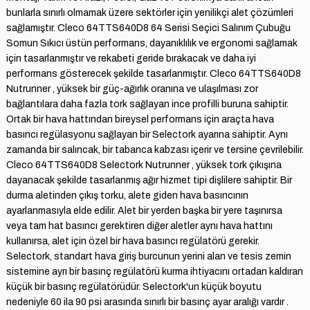
bunlarla sınırlı olmamak üzere sektörler için yenilikçi alet çözümleri
sağlamıştır. Cleco 64TTS640D8 64 Serisi Seçici Salınım Çubuğu
Somun Sıkıcı üstün performans, dayanıklılık ve ergonomi sağlamak
için tasarlanmıştır ve rekabeti geride bırakacak ve daha iyi
performans gösterecek şekilde tasarlanmıştır. Cleco 64TTS640D8
Nutrunner , yüksek bir güç-ağırlık oranına ve ulaşılması zor
bağlantılara daha fazla tork sağlayan ince profilli buruna sahiptir.
Ortak bir hava hattından bireysel performans için araçta hava
basıncı regülasyonu sağlayan bir Selectork ayarına sahiptir. Aynı
zamanda bir salıncak, bir tabanca kabzası içerir ve tersine çevrilebilir.
Cleco 64TTS640D8 Selectork Nutrunner , yüksek tork çıkışına
dayanacak şekilde tasarlanmış ağır hizmet tipi dişlilere sahiptir. Bir
durma aletinden çıkış torku, alete giden hava basıncının
ayarlanmasıyla elde edilir. Alet bir yerden başka bir yere taşınırsa
veya tam hat basıncı gerektiren diğer aletler aynı hava hattını
kullanırsa, alet için özel bir hava basıncı regülatörü gerekir.
Selectork, standart hava giriş burcunun yerini alan ve tesis zemin
sistemine ayrı bir basınç regülatörü kurma ihtiyacını ortadan kaldıran
küçük bir basınç regülatörüdür. Selectork'un küçük boyutu
nedeniyle 60 ila 90 psi arasında sınırlı bir basınç ayar aralığı vardır .