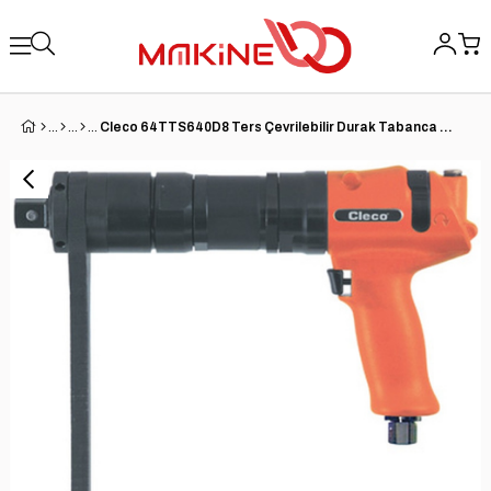
Cleco 64TTS640D8 Ters Çevrilebilir Durak Tabanca Tutacağı Swingbar Nutrunner | 64 Serisi | Tetik Başlat | 32 RPM | 472 (ft-lb) Maks Tork | 1'' Kare Sürücü