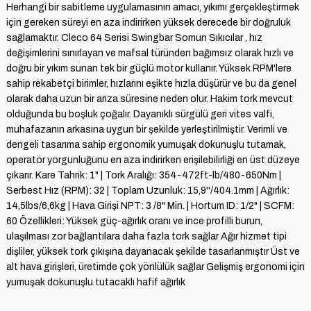
Herhangi bir sabitleme uygulamasının amacı, yıkımı gerçekleştirmek
için gereken süreyi en aza indirirken yüksek derecede bir doğruluk
sağlamaktır. Cleco 64 Serisi Swingbar Somun Sıkıcılar , hız
değişimlerini sınırlayan ve mafsal türünden bağımsız olarak hızlı ve
doğru bir yıkım sunan tek bir güçlü motor kullanır. Yüksek RPM'lere
sahip rekabetçi birimler, hızlarını eşikte hızla düşürür ve bu da genel
olarak daha uzun bir arıza süresine neden olur. Hakim tork mevcut
olduğunda bu boşluk çoğalır. Dayanıklı sürgülü geri vites valfi,
muhafazanın arkasına uygun bir şekilde yerleştirilmiştir. Verimli ve
dengeli tasarıma sahip ergonomik yumuşak dokunuşlu tutamak,
operatör yorgunluğunu en aza indirirken erişilebilirliği en üst düzeye
çıkarır. Kare Tahrik: 1" | Tork Aralığı: 354-472ft-lb/480-650Nm |
Serbest Hız (RPM): 32 | Toplam Uzunluk: 15,9''/404.1mm | Ağırlık:
14,5lbs/6,6kg | Hava Girişi NPT: 3 /8" Min. | Hortum ID: 1/2" | SCFM:
60 Özellikleri: Yüksek güç-ağırlık oranı ve ince profilli burun,
ulaşılması zor bağlantılara daha fazla tork sağlar Ağır hizmet tipi
dişliler, yüksek tork çıkışına dayanacak şekilde tasarlanmıştır Üst ve
alt hava girişleri, üretimde çok yönlülük sağlar Gelişmiş ergonomi için
yumuşak dokunuşlu tutacaklı hafif ağırlık