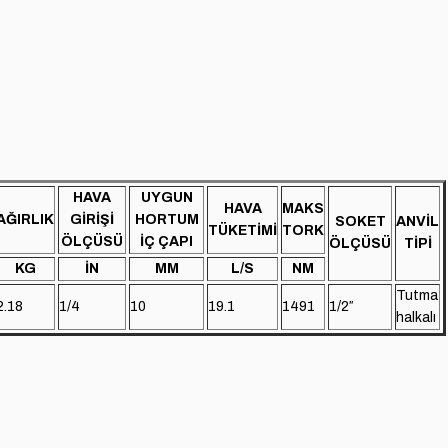
HAVA
UYGUN
HAVA
MAKS
AĞIRLIK
GİRİŞİ
HORTUM
SOKET
ANVİL
TÜKETİMİ
TORK
ÖLÇÜSÜ
İÇ ÇAPI
ÖLÇÜSÜ
TİPİ
KG
İN
MM
L/S
NM
Tutma
2.18
1/4
10
19.1
1491
1/2″
halkalı