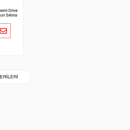
erm Drive
mun Sıkma
ERILERI