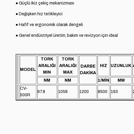
● Güçlü ikiz çekiç mekanizması
● Değişken hız tetikleyici
● Hafif ve ergonomik olarak dengeli
● Genel endüstriyel üretim, bakım ve revizyon için ideal
TORK
TORK
ARALIĞI
ARALIĞI
HIZ
UZUNLUK
DARBE
MODEL
MIN
MAX
DAKİKA
NM
NM
1/MİN
MM
CV-
67.8
1058
1200
8500
193
500R