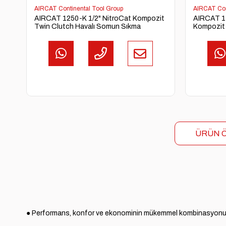
AIRCAT Continental Tool Group
AIRCAT Con
AIRCAT 1250-K 1/2" NitroCat Kompozit
AIRCAT 11
Twin Clutch Havalı Somun Sıkma
Kompozit
ÜRÜN Ö
● Performans, konfor ve ekonominin mükemmel kombinasyon