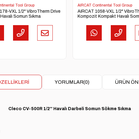
tinental Tool Group
AIRCAT Continental Tool Group
78-VXL 1/2" VibroTherm Drive
AIRCAT 1058-VXL 1/2" VibroTh
 Havalı Somun Sıkma
Kompozit Kompakt Havalı So
ZELLIKLERI
YORUMLAR
(0)
ÜRÜN ÖN
Cleco CV-500R 1/2'' Havalı Darbeli Somun Sökme Sıkma
u