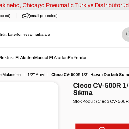
kinebo, Chicago Pneumatic Türkiye Distribütörüd
tected]
[email protected]
lektrikli El Aletleri
Manuel El Aletleri
En Yeniler
 Makineleri
1/2'' Anvil
Cleco CV-500R 1/2'' Havalı Darbeli S
Cleco CV-500R 1/
Sıkma
Stok Kodu
(Cleco CV-500R