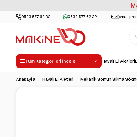
Ma
0533 577 62 32
0533 577 62 32
[email pro
Tüm Kategorileri İncele
Havalı El Aletleri
E
Anasayfa
Havalı El Aletleri
Mekanik Somun Sıkma Sökme