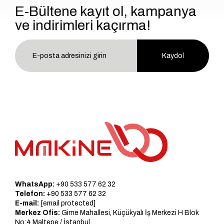
E-Bültene kayıt ol, kampanya
ve indirimleri kaçırma!
Kaydol
WhatsApp:
+90 533 577 62 32
Telefon:
+90 533 577 62 32
E-mail:
[email protected]
Merkez Ofis:
Girne Mahallesi, Küçükyalı İş Merkezi H Blok
No:4 Maltepe / İstanbul