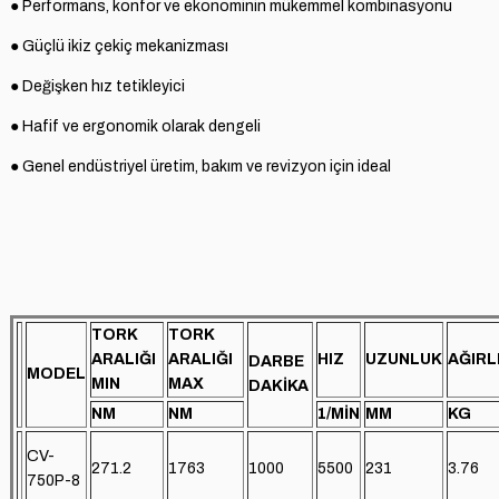
● Performans, konfor ve ekonominin mükemmel kombinasyonu
● Güçlü ikiz çekiç mekanizması
● Değişken hız tetikleyici
● Hafif ve ergonomik olarak dengeli
● Genel endüstriyel üretim, bakım ve revizyon için ideal
TORK
TORK
ARALIĞI
ARALIĞI
HIZ
UZUNLUK
AĞIRL
DARBE
MODEL
MIN
MAX
DAKİKA
NM
NM
1/MİN
MM
KG
CV-
271.2
1763
1000
5500
231
3.76
750P-8