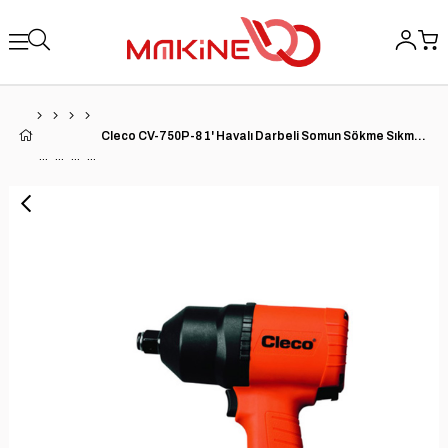
Cleco CV-750P-8 1' Havalı Darbeli Somun Sökme Sıkma Tabancası