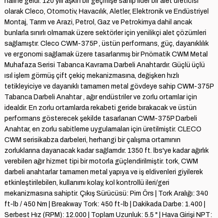
haline geldi. 120 yılı aşkın bir geçmişe sahip lider bir alet üreticisi
olarak Cleco, Otomotiv, Havacılık, Aletler, Elektronik ve Endüstriyel
Montaj, Tarım ve Arazi, Petrol, Gaz ve Petrokimya dahil ancak
bunlarla sınırlı olmamak üzere sektörler için yenilikçi alet çözümleri
sağlamıştır. Cleco CWM-375P , üstün performans, güç, dayanıklılık
ve ergonomi sağlamak üzere tasarlanmış bir Pnömatik CWM Metal
Muhafaza Serisi Tabanca Kavrama Darbeli Anahtardır. Güçlü üçlü
ısıl işlem görmüş çift çekiç mekanizmasına, değişken hızlı
tetikleyiciye ve dayanıklı tamamen metal gövdeye sahip CWM-375P
Tabanca Darbeli Anahtar , ağır endüstriler ve zorlu ortamlar için
idealdir. En zorlu ortamlarda rekabeti geride bırakacak ve üstün
performans gösterecek şekilde tasarlanan CWM-375P Darbeli
Anahtar, en zorlu sabitleme uygulamaları için üretilmiştir. CLECO
CWM serisikabza darbeleri, herhangi bir çalışma ortamının
zorluklarına dayanacak kadar sağlamdır. 1350 ft. lbs'ye kadar ağırlık
verebilen ağır hizmet tipi bir motorla güçlendirilmiştir. tork, CWM
darbeli anahtarlar tamamen metal yapıya ve iş eldivenleri giyilerek
etkinleştirilebilen, kullanımı kolay, kol kontrollü ileri/geri
mekanizmasına sahiptir. Çıkış Sürücüsü: Pim Örs | Tork Aralığı: 340
ft-lb / 450 Nm | Breakway Tork: 450 ft-lb | Dakikada Darbe: 1.400 |
Serbest Hız (RPM): 12.000 | Toplam Uzunluk: 5.5 " | Hava Girişi NPT: