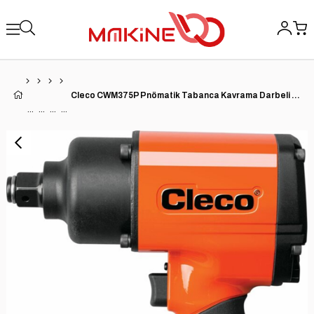
Cleco CWM375P Pnömatik Tabanca Kavrama Darbeli Anahtar | CWM Metal Muhafaza Serisi | 12.000 RPM | 1.400 BPM | 3/8'' Pimli Örs Sürücü | 340 (ft-lb) Maks. Tork