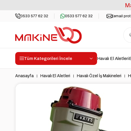
Ma
0533 577 62 32
0533 577 62 32
[email pro
Tüm Kategorileri İncele
Havalı El Aletleri
E
Anasayfa
Havalı El Aletleri
Havalı Özel İş Makineleri
H