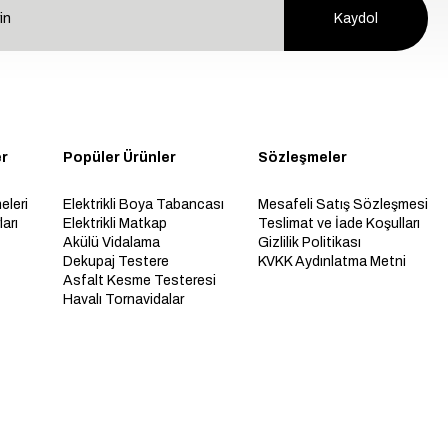
Kaydol
er
Popüler Ürünler
Sözleşmeler
eleri
Elektrikli Boya Tabancası
Mesafeli Satış Sözleşmesi
arı
Elektrikli Matkap
Teslimat ve İade Koşulları
Akülü Vidalama
Gizlilik Politikası
Dekupaj Testere
KVKK Aydınlatma Metni
Asfalt Kesme Testeresi
Havalı Tornavidalar