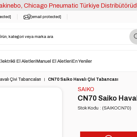
kinebo, Chicago Pneumatic Türkiye Distribütörüd
tected]
[email protected]
lektrikli El Aletleri
Manuel El Aletleri
En Yeniler
avalı Çivi Tabancaları
CN70 Saiko Havalı Çivi Tabancası
SAIKO
CN70 Saiko Haval
Stok Kodu
(SAIKOCN70)