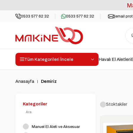
Ma
0533 577 62 32
0533 577 62 32
[email pro
Tüm Kategorileri İncele
Havalı El Aletleri
E
Anasayfa
Demiriz
Kategoriler
Stoktakiler
Manuel El Aleti ve Aksesuar