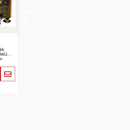
TEKLİF
AL
8A
AKÜ
go