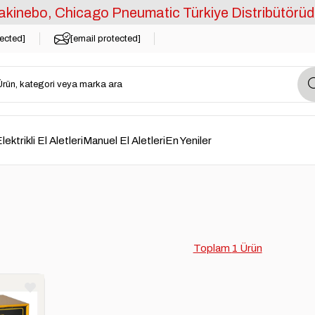
kinebo, Chicago Pneumatic Türkiye Distribütörüd
tected]
[email protected]
lektrikli El Aletleri
Manuel El Aletleri
En Yeniler
1 Ürün