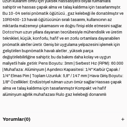
uzun kullanım ömrü için yüksek hassasiyetli bilyalı rulmanlara
sahiptir ve hassas çapak alma ve talaş kaldırma için tasarlanmıştır.
Bu 10-04 serisi pnömatik öğütücü , gaz kelebeği ile donatılmıştır ve
10R0400-13 havalı öğütücünün sıralı tasarımı, kullanıcının az
miktarda malzemeyi çıkarmasını ve doğru finişi elde etmesini sağlar.
Dotco'nun uzun yıllara dayanan tecrübesiyle mühendislik ve üretim
teknikleri, küçük, konforlu, hafif ve en zorlu ortamlara dayanabilen
pnömatik aletler üretir. Geniş bir uygulama yelpazesini işlemek için
geliştirilen bupnömatik havalı aletler , yüksek parça
değiştirilebilirliğine sahiptir, bu da bakımı daha kolay ve uygun
maliyetli hale getirir. Pens Boyutu: 3mm | Serbest Hız (RPM): 60.000
| Muhafaza: Alüminyum | Aşındırıcı Kapasitesi: 1/4" Karbür Çapak /
1/4" Elmas Pim | Toplam Uzunluk: 5,8" / 147 mm | Hava Giriş Boyutu:
1/8" Özellikleri: Endüstriyel rulman uzun ömür sağlar Hassas çapak
alma ve talaş kaldırma için tasarlanmıştır Kompakt ve hafif
alüminyum ağırlık muhafazası Rulo gaz kelebeği donanımlı
Yorumlar
(0)