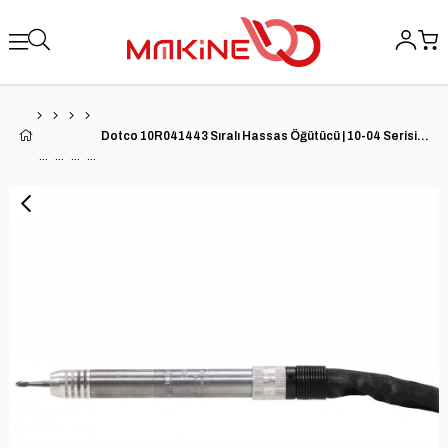
Dotco 10R041443 Sıralı Hassas Öğütücü | 10-04 Serisi | 0.1 HP | 60.000 RPM | 3 mm Pens | Alüminyum Gövde | Arka Egzoz