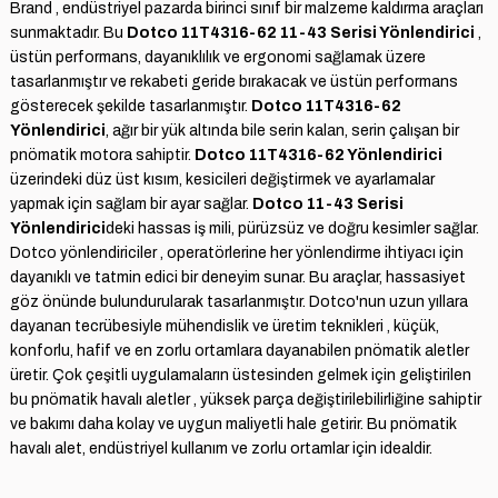
Brand , endüstriyel pazarda birinci sınıf bir malzeme kaldırma araçları
sunmaktadır. Bu
Dotco 11T4316-62 11-43 Serisi Yönlendirici
,
üstün performans, dayanıklılık ve ergonomi sağlamak üzere
tasarlanmıştır ve rekabeti geride bırakacak ve üstün performans
gösterecek şekilde tasarlanmıştır.
Dotco 11T4316-62
Yönlendirici
, ağır bir yük altında bile serin kalan, serin çalışan bir
pnömatik motora sahiptir.
Dotco 11T4316-62 Yönlendirici
üzerindeki düz üst kısım, kesicileri değiştirmek ve ayarlamalar
yapmak için sağlam bir ayar sağlar.
Dotco 11-43 Serisi
Yönlendirici
deki hassas iş mili, pürüzsüz ve doğru kesimler sağlar.
Dotco yönlendiriciler , operatörlerine her yönlendirme ihtiyacı için
dayanıklı ve tatmin edici bir deneyim sunar. Bu araçlar, hassasiyet
göz önünde bulundurularak tasarlanmıştır. Dotco'nun uzun yıllara
dayanan tecrübesiyle mühendislik ve üretim teknikleri , küçük,
konforlu, hafif ve en zorlu ortamlara dayanabilen pnömatik aletler
üretir. Çok çeşitli uygulamaların üstesinden gelmek için geliştirilen
bu pnömatik havalı aletler , yüksek parça değiştirilebilirliğine sahiptir
ve bakımı daha kolay ve uygun maliyetli hale getirir. Bu pnömatik
havalı alet, endüstriyel kullanım ve zorlu ortamlar için idealdir.