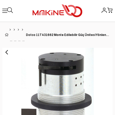
Dotco 11T431662 Monte Edilebilir Güç Ünitesi Yönlendirici | 11-43 Serisi | 1.7 HP | 16.000 RPM | Alüminyum Gövde