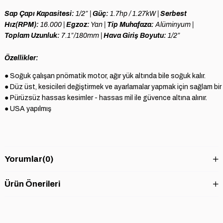
Sap Çapı Kapasitesi:
1/2” |
Güç:
1.7hp / 1.27kW |
Serbest
Hız(RPM):
16.000 |
Egzoz:
Yan |
Tip Muhafaza:
Alüminyum |
Toplam Uzunluk:
7.1”/180mm |
Hava Giriş Boyutu:
1/2”
Özellikler:
●
 Soğuk çalışan pnömatik motor, ağır yük altında bile soğuk kalır. 
●
 Düz üst, kesicileri değiştirmek ve ayarlamalar yapmak için sağlam bir 
●
 Pürüzsüz hassas kesimler - hassas mil ile güvence altına alınır. 
●
 USA yapılmış
Yorumlar
(0)
Ürün Önerileri