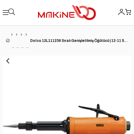
Dotco 12L111236 Sıralı Genişletilmiş Öğütücü | 12-11 Serisi | 0,3 HP | 25.000 RPM | 1/4'' Pens | Kompozit Muhafaza | Ön Egzoz