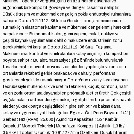
Makinesi , operatör yorgunluğunu en aza indiren dayanıklı ve
ergonomik bir kompozit gövdeye ve dengeli tasarıma sahiptir.
Düşük titreşim ve mükemmel denge için çoklu endüstriyel rulmanlara
sahiptir. Dotco 12L1112-36 Inline Grinder , titreşimi minimumda
tutmak için elastomer kaplama ve mükemmel dengelenmiş hareketli
parçalar içerir. Bu pnömatik alet, gemi yapımı, imalat, nakliye ve
çeşitli kaynak uygulamaları dahil olmak üzere endüstrilerin zorlu
gereksinimlerini karşılar. Dotco 12L1112-36 Sıralı Taşlama
Makinesinihai kontrol ve sınırlı alanlara kolay erişim için kompakt bir
boyuta sahiptir. Bu alet, hassasiyet göz önünde bulundurularak
tasarlanmıştır, mevcut en iyi malzemelerden yapılmıştır ve en zorlu
ortamlarda rekabeti geride bırakacak ve daha iyi performans
gösterecek şekilde tasarlanmıştır. Dotco'nun uzun yıllara dayanan
tecrübesiyle mühendislik ve üretim teknikleri, küçük, konforlu, hafif
ve en zorlu ortamlara dayanabilen pnömatik aletler üretir. Çok çeşitli
uygulamaların üstesinden gelmek için geliştirilen bu pnömatik havalı
aletler, yüksek parça değiştirilebilirliğine sahiptir ve bakımı daha
kolay ve uygun maliyetli hale getirir. Egzoz: Ön | Pens Boyutu: 1/4” |
Serbest Hız (RPM): 25.000 | Aşındırıcı Kapasitesi: 1/2” Karbür
Çapak, 1” Monteli Tekerlek | Muhafaza: Kompozit | Ağırlık: 1,3 lb /
0,59 kg | Toplam Uzunluk: 10.9” / 277mm Özellikleri: Düşük titreşim