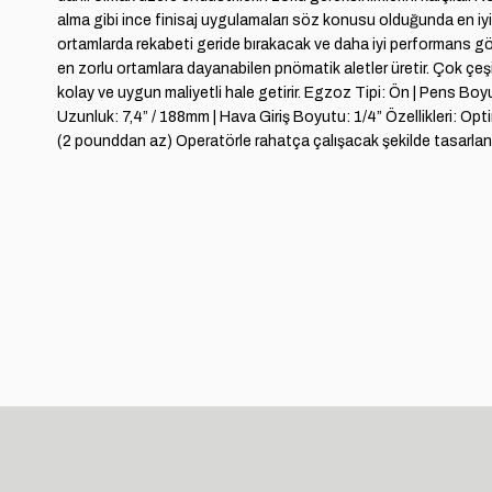
alma gibi ince finisaj uygulamaları söz konusu olduğunda en iyi
ortamlarda rekabeti geride bırakacak ve daha iyi performans gös
en zorlu ortamlara dayanabilen pnömatik aletler üretir. Çok çeşit
kolay ve uygun maliyetli hale getirir. Egzoz Tipi: Ön | Pens Bo
Uzunluk: 7,4” / 188mm | Hava Giriş Boyutu: 1/4” Özellikleri: O
(2 pounddan az) Operatörle rahatça çalışacak şekilde tasarlan