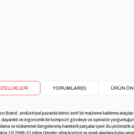
ZELLIKLERI
YORUMLAR
(0)
ÜRÜN ÖN
 Dotco Brand , endüstriyel pazarda birinci sınıf bir malzeme kaldırma araç
na, dayanıklı ve ergonomik bir kompozit gövdeye ve operatör yorgunluğun
plama ve mükemmel dengelenmiş hareketli parçalar içerir. Bu pnömatik ale
okta 12L2568-01 Inline Grinder, nihai kontrol ve sınırlı alanlara kolay er