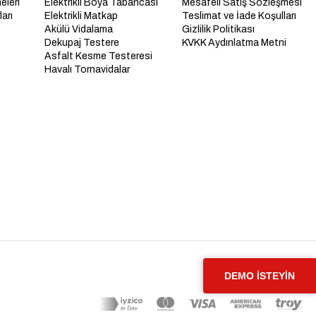
eleri
Elektrikli Boya Tabancası
Mesafeli Satış Sözleşmesi
arı
Elektrikli Matkap
Teslimat ve İade Koşulları
Akülü Vidalama
Gizlilik Politikası
Dekupaj Testere
KVKK Aydınlatma Metni
Asfalt Kesme Testeresi
Havalı Tornavidalar
DEMO İSTEYİN