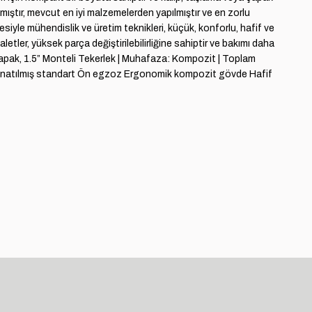
ıştır, mevcut en iyi malzemelerden yapılmıştır ve en zorlu
iyle mühendislik ve üretim teknikleri, küçük, konforlu, hafif ve
etler, yüksek parça değiştirilebilirliğine sahiptir ve bakımı daha
r Çapak, 1.5” Monteli Tekerlek | Muhafaza: Kompozit | Toplam
le donatılmış standart Ön egzoz Ergonomik kompozit gövde Hafif