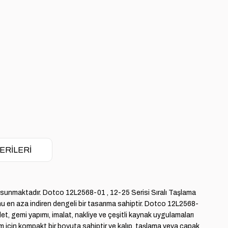
ERILERI
ları sunmaktadır. Dotco 12L2568-01 , 12-25 Serisi Sıralı Taşlama
u en aza indiren dengeli bir tasarıma sahiptir. Dotco 12L2568-
t, gemi yapımı, imalat, nakliye ve çeşitli kaynak uygulamaları
işim için kompakt bir boyuta sahiptir ve kalıp, taşlama veya çapak