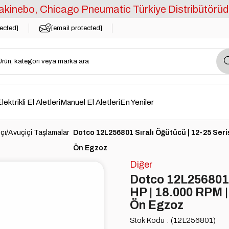
kinebo, Chicago Pneumatic Türkiye Distribütörüd
tected]
[email protected]
lektrikli El Aletleri
Manuel El Aletleri
En Yeniler
pçı/Avuçiçi Taşlamalar
Dotco 12L256801 Sıralı Öğütücü | 12-25 Serisi
Ön Egzoz
Diğer
Dotco 12L256801 Sı
HP | 18.000 RPM |
Ön Egzoz
Stok Kodu
(12L256801)