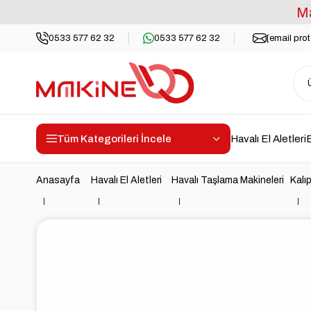
Ma
0533 577 62 32
0533 577 62 32
[email pro
Tüm Kategorileri İncele
Havalı El Aletleri
E
Anasayfa
Havalı El Aletleri
Havalı Taşlama Makineleri
Kalı