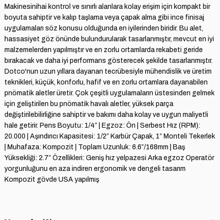
Makinesinihai kontrol ve sınırlı alanlara kolay erişim için kompakt bir
boyuta sahiptir ve kalıp taşlama veya çapak alma gibi ince finisaj
uygulamaları söz konusu olduğunda en iyilerinden biridir. Bu alet,
hassasiyet göz önünde bulundurularak tasarlanmıştır, mevcut en iyi
malzemelerden yapılmıştır ve en zorlu ortamlarda rekabeti geride
bırakacak ve daha iyi performans gösterecek şekilde tasarlanmıştır.
Dotco'nun uzun yıllara dayanan tecrübesiyle mühendislik ve üretim
teknikleri, küçük, konforlu, hafif ve en zorlu ortamlara dayanabilen
pnömatik aletler üretir. Çok çeşitli uygulamaların üstesinden gelmek
için geliştirilen bu pnömatik havalı aletler, yüksek parça
değiştirilebilirliğine sahiptir ve bakımı daha kolay ve uygun maliyetli
hale getirir. Pens Boyutu: 1/4” | Egzoz: Ön | Serbest Hız (RPM):
20.000 | Aşındırıcı Kapasitesi: 1/2” Karbür Çapak, 1” Monteli Tekerlek
| Muhafaza: Kompozit | Toplam Uzunluk: 6.6”/168mm | Baş
Yüksekliği: 2.7” Özellikleri: Geniş hız yelpazesi Arka egzoz Operatör
yorgunluğunu en aza indiren ergonomik ve dengeli tasarım
Kompozit gövde USA yapılmış