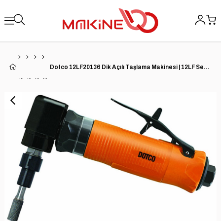
Dotco 12LF20136 Dik Açılı Taşlama Makinesi | 12LF Serisi | 0,4 HP | 20.000 RPM | 1/4'' Pens | Kompozit Muhafaza | Ön Egzoz