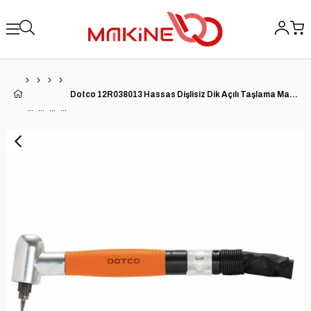
Dotco 12R038013 Hassas Dişlisiz Dik Açılı Taşlama Makinesi | 12-03 Serisi | 0.1 HP | 80.000 RPM | 3 mm Pens | Kompozit Konut | Arka Egzoz