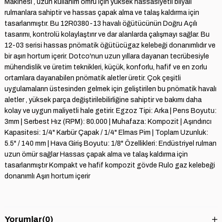
Makinesi , uzun kullanım ömrü için yüksek hassasiyetli bilyalı
rulmanlara sahiptir ve hassas çapak alma ve talaş kaldırma için
tasarlanmıştır. Bu 12R0380-13 havalı öğütücünün Doğru Açılı
tasarımı, kontrolü kolaylaştırır ve dar alanlarda çalışmayı sağlar. Bu
12-03 serisi hassas pnömatik öğütücügaz kelebeği donanımlıdır ve
bir aşırı hortum içerir. Dotco'nun uzun yıllara dayanan tecrübesiyle
mühendislik ve üretim teknikleri, küçük, konforlu, hafif ve en zorlu
ortamlara dayanabilen pnömatik aletler üretir. Çok çeşitli
uygulamaların üstesinden gelmek için geliştirilen bu pnömatik havalı
aletler , yüksek parça değiştirilebilirliğine sahiptir ve bakımı daha
kolay ve uygun maliyetli hale getirir. Egzoz Tipi: Arka | Pens Boyutu:
3mm | Serbest Hız (RPM): 80.000 | Muhafaza: Kompozit | Aşındırıcı
Kapasitesi: 1/4" Karbür Çapak / 1/4" Elmas Pim | Toplam Uzunluk:
5.5" / 140 mm | Hava Giriş Boyutu: 1/8" Özellikleri: Endüstriyel rulman
uzun ömür sağlar Hassas çapak alma ve talaş kaldırma için
tasarlanmıştır Kompakt ve hafif kompozit gövde Rulo gaz kelebeği
donanımlı Aşırı hortum içerir
Yorumlar
(0)