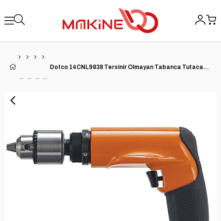
Dotco 14CNL9838 Tersinir Olmayan Tabanca Tutacağı Pnömatik Matkap | 14CNL Serisi | 0,9 HP | 6.000 RPM | Arka Egzoz