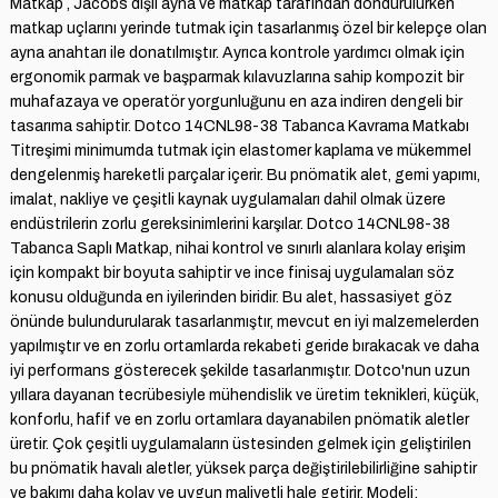
Matkap , Jacobs dişli ayna ve matkap tarafından döndürülürken
matkap uçlarını yerinde tutmak için tasarlanmış özel bir kelepçe olan
ayna anahtarı ile donatılmıştır. Ayrıca kontrole yardımcı olmak için
ergonomik parmak ve başparmak kılavuzlarına sahip kompozit bir
muhafazaya ve operatör yorgunluğunu en aza indiren dengeli bir
tasarıma sahiptir. Dotco 14CNL98-38 Tabanca Kavrama Matkabı
Titreşimi minimumda tutmak için elastomer kaplama ve mükemmel
dengelenmiş hareketli parçalar içerir. Bu pnömatik alet, gemi yapımı,
imalat, nakliye ve çeşitli kaynak uygulamaları dahil olmak üzere
endüstrilerin zorlu gereksinimlerini karşılar. Dotco 14CNL98-38
Tabanca Saplı Matkap, nihai kontrol ve sınırlı alanlara kolay erişim
için kompakt bir boyuta sahiptir ve ince finisaj uygulamaları söz
konusu olduğunda en iyilerinden biridir. Bu alet, hassasiyet göz
önünde bulundurularak tasarlanmıştır, mevcut en iyi malzemelerden
yapılmıştır ve en zorlu ortamlarda rekabeti geride bırakacak ve daha
iyi performans gösterecek şekilde tasarlanmıştır. Dotco'nun uzun
yıllara dayanan tecrübesiyle mühendislik ve üretim teknikleri, küçük,
konforlu, hafif ve en zorlu ortamlara dayanabilen pnömatik aletler
üretir. Çok çeşitli uygulamaların üstesinden gelmek için geliştirilen
bu pnömatik havalı aletler, yüksek parça değiştirilebilirliğine sahiptir
ve bakımı daha kolay ve uygun maliyetli hale getirir. Modeli: