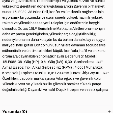
ayna ve güvenlik kolu ile donatılmıştır ve yüksek kuvvet ve sürekli
yüksek hız gerektiren döner uygulamalar için güvenilir bir hareket
sunar. 15LF082-38 Inline Drill, konfor ve üretkenlik sağlamak için
ergonomik bir çözümdür ve uzun süredir yüksek hacimli, yüksek
tekrarlı ve yüksek hassasiyetli talepler için endüstrinin beygiri
olmuştur. Dotco 15LF Serisi Inline MatkaplarAletleri onarmak için
daha az parça gerektiğinden, yüksek parça değiştirilebilirliği
nedeniyle onarımı daha kolaydır, bu da bakımı daha kolay ve uygun
maliyetli hale getirir. Dotco'nun uzun yıllara dayanan tecrübesiyle
mühendislik ve üretim teknikleri, küçük, konforlu, hafif ve en zorlu
ortamlara dayanabilen pnömatik havalı aletler üretir. Modeli:
15LF082-38 | Güç (HP): 0,4 | Güç (kW): 0,30 | Sonlandırma: 1/4"
Ayna | Egzoz Tipi: Arka | Serbest Hız (RPM) : 4.000 | Muhafaza:
Kompozit | Toplam Uzunluk: 8,0" / 203 mm | Hava Giriş Boyutu: 1/4"
Özellikleri: Jacob'ın marka aynası Arka egzoz ve güvenlik kolu
Yüksek kuvvet ve yüksek hız ile güvenilir hareket Yüksek parça
değiştirilebilirliği Dayanıklı ve hafif Düşük titreşim ve sessiz çalışma
Yorumlar
(0)