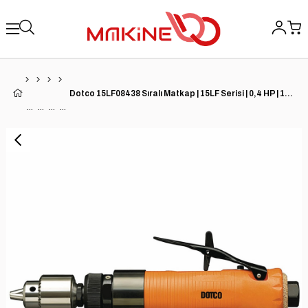
Dotco 15LF08438 Sıralı Matkap | 15LF Serisi | 0,4 HP | 1/4'' Ayna | 2.400 RPM | 1/4'' Matkap Çapı Kapasitesi | Kompozit Konut | Arka Egzoz