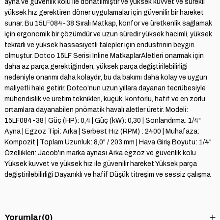
ayna ve güvenlik kolu ile donatılmıştır ve yüksek kuvvet ve sürekli
yüksek hız gerektiren döner uygulamalar için güvenilir bir hareket
sunar. Bu 15LF084-38 Sıralı Matkap, konfor ve üretkenlik sağlamak
için ergonomik bir çözümdür ve uzun süredir yüksek hacimli, yüksek
tekrarlı ve yüksek hassasiyetli talepler için endüstrinin beygiri
olmuştur. Dotco 15LF Serisi Inline MatkaplarAletleri onarmak için
daha az parça gerektiğinden, yüksek parça değiştirilebilirliği
nedeniyle onarımı daha kolaydır, bu da bakımı daha kolay ve uygun
maliyetli hale getirir. Dotco'nun uzun yıllara dayanan tecrübesiyle
mühendislik ve üretim teknikleri, küçük, konforlu, hafif ve en zorlu
ortamlara dayanabilen pnömatik havalı aletler üretir. Modeli:
15LF084-38 | Güç (HP): 0,4 | Güç (kW): 0,30 | Sonlandırma: 1/4"
Ayna | Egzoz Tipi: Arka | Serbest Hız (RPM) : 2400 | Muhafaza:
Kompozit | Toplam Uzunluk: 8,0" / 203 mm | Hava Giriş Boyutu: 1/4"
Özellikleri: Jacob'ın marka aynası Arka egzoz ve güvenlik kolu
Yüksek kuvvet ve yüksek hız ile güvenilir hareket Yüksek parça
değiştirilebilirliği Dayanıklı ve hafif Düşük titreşim ve sessiz çalışma
Yorumlar
(0)