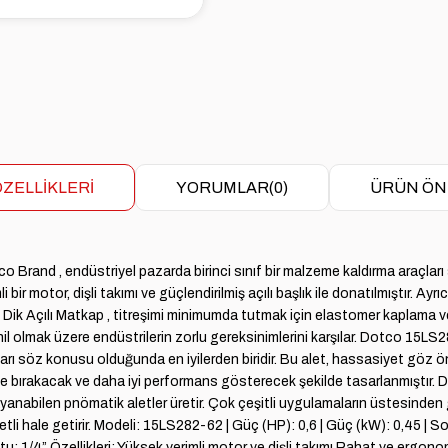
ZELLIKLERI
YORUMLAR
(0)
ÜRÜN ÖN
n Dotco Brand , endüstriyel pazarda birinci sınıf bir malzeme kaldırma ar
mli bir motor, dişli takımı ve güçlendirilmiş açılı başlık ile donatılmıştır
 Dik Açılı Matkap , titreşimi minimumda tutmak için elastomer kaplama 
ahil olmak üzere endüstrilerin zorlu gereksinimlerini karşılar. Dotco 15LS2
ları söz konusu olduğunda en iyilerden biridir. Bu alet, hassasiyet göz 
de bırakacak ve daha iyi performans gösterecek şekilde tasarlanmıştır.
ayanabilen pnömatik aletler üretir. Çok çeşitli uygulamaların üstesinden 
iyetli hale getirir. Modeli: 15LS282-62 | Güç (HP): 0,6 | Güç (kW): 0,45 | 
: 1/4” Özellikleri: Yüksek verimli motor ve dişli takımı Rahat ve ergo