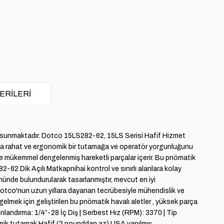
ERILERI
açları sunmaktadır. Dotco 15LS282-62, 15LS Serisi Hafif Hizmet
. Ayrıca rahat ve ergonomik bir tutamağa ve operatör yorgunluğunu
ve mükemmel dengelenmiş hareketli parçalar içerir. Bu pnömatik
82-62 Dik Açılı Matkapnihai kontrol ve sınırlı alanlara kolay
önünde bulundurularak tasarlanmıştır, mevcut en iyi
 Dotco'nun uzun yıllara dayanan tecrübesiyle mühendislik ve
gelmek için geliştirilen bu pnömatik havalı aletler , yüksek parça
Sonlandırma: 1/4”-28 İç Diş | Serbest Hız (RPM): 3370 | Tip
nomik tutamak Hafif (2 pounddan az) USA yapılmış