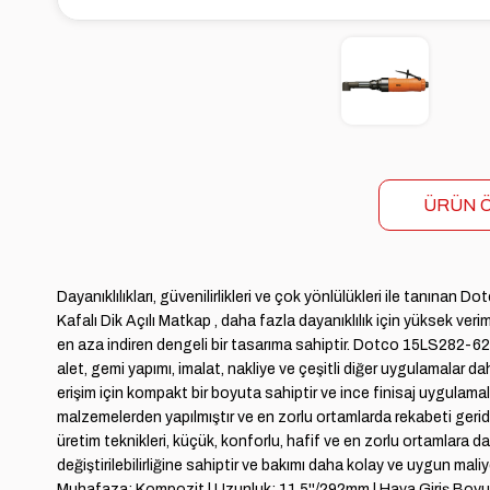
ÜRÜN Ö
Dayanıklılıkları, güvenilirlikleri ve çok yönlülükleri ile tanına
Kafalı Dik Açılı Matkap , daha fazla dayanıklılık için yüksek veri
en aza indiren dengeli bir tasarıma sahiptir. Dotco 15LS282-62
alet, gemi yapımı, imalat, nakliye ve çeşitli diğer uygulamalar d
erişim için kompakt bir boyuta sahiptir ve ince finisaj uygulama
malzemelerden yapılmıştır ve en zorlu ortamlarda rekabeti geri
üretim teknikleri, küçük, konforlu, hafif ve en zorlu ortamlara d
değiştirilebilirliğine sahiptir ve bakımı daha kolay ve uygun mal
Muhafaza: Kompozit | Uzunluk: 11.5''/292mm | Hava Giriş Boyutu