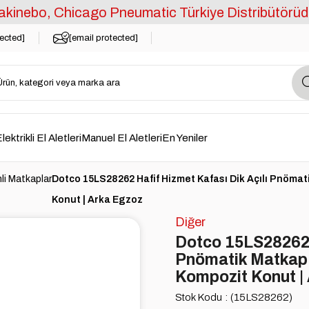
kinebo, Chicago Pneumatic Türkiye Distribütörüd
tected]
[email protected]
lektrikli El Aletleri
Manuel El Aletleri
En Yeniler
i Matkaplar
Dotco 15LS28262 Hafif Hizmet Kafası Dik Açılı Pnömati
Konut | Arka Egzoz
Diğer
Dotco 15LS28262 H
Pnömatik Matkap |
Kompozit Konut |
Stok Kodu
(15LS28262)