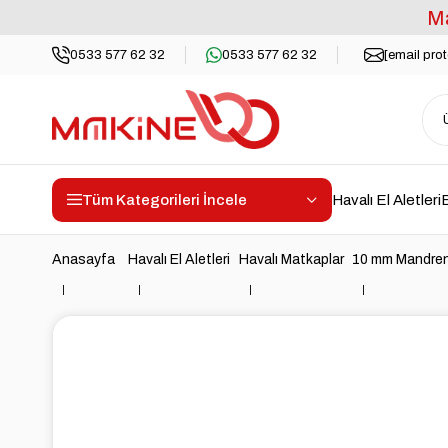
Ma
0533 577 62 32
0533 577 62 32
[email pro
Tüm Kategorileri İncele
Havalı El Aletleri
E
Anasayfa
Havalı El Aletleri
Havalı Matkaplar
10 mm Mandrenl