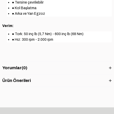
● Tersine çevrilebilir
● Kol Başlatma
● Arka ve Yan Egzoz
V
erim:
● Tork: 50 inç lb (5,7 Nm) - 600 inç lb (68 Nm)
● Hız: 300 rpm - 2.000 rpm
Yorumlar
(0)
Ürün Önerileri