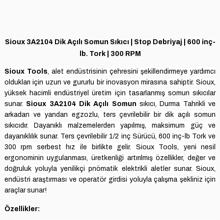
Sioux 3A2104 Dik Açılı Somun Sıkıcı | Stop Debriyaj | 600 inç-
lb. Tork | 300 RPM
Sioux Tools
, alet endüstrisinin çehresini şekillendirmeye yardımcı
oldukları için uzun ve gururlu bir inovasyon mirasına sahiptir.
Sioux,
yüksek hacimli endüstriyel üretim için tasarlanmış somun sıkıcılar
sunar.
Sioux 3A2104 Dik Açılı Somun
sıkıcı
, Durma Tahrikli ve
arkadan ve yandan egzozlu, ters çevrilebilir bir dik açılı somun
sıkıcıdır.
Dayanıklı malzemelerden yapılmış, maksimum güç ve
dayanıklılık sunar.
Ters çevrilebilir 1/2 inç Sürücü, 600 inç-lb Tork ve
300 rpm serbest hız ile birlikte gelir.
Sioux Tools, yeni nesil
ergonominin uygulanması, üretkenliği artırılmış özellikler, değer ve
doğruluk yoluyla yenilikçi pnömatik elektrikli aletler sunar.
Sioux,
endüstri araştırması ve operatör girdisi yoluyla çalışma şekliniz için
araçlar sunar!
Özellikler: