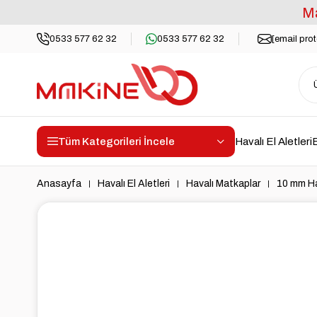
Ma
0533 577 62 32
0533 577 62 32
[email pro
Tüm Kategorileri İncele
Havalı El Aletleri
E
Anasayfa
Havalı El Aletleri
Havalı Matkaplar
10 mm Ha