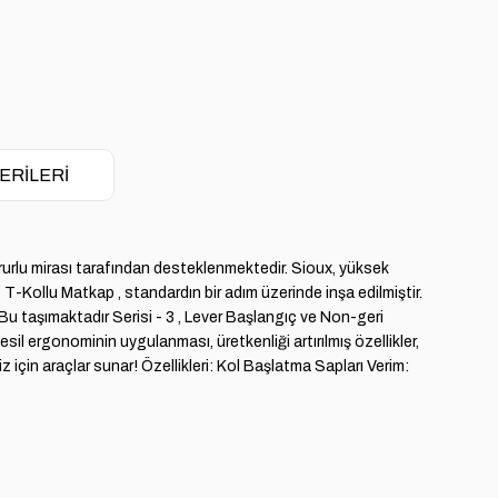
ERILERI
rurlu mirası tarafından desteklenmektedir. Sioux, yüksek
T-Kollu Matkap , standardın bir adım üzerinde inşa edilmiştir.
 Bu taşımaktadır Serisi - 3 , Lever Başlangıç ve Non-geri
l ergonominin uygulanması, üretkenliği artırılmış özellikler,
z için araçlar sunar! Özellikleri: Kol Başlatma Sapları Verim: