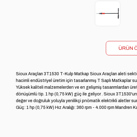
ÜRÜN Ö
Sioux Araçları 3T1530 T-Kulp Matkap Sioux Araçları aleti sektö
hacimli endüstriyel üretim için tasarlanmış T Saplı Matkaplar su
Yüksek kaliteli malzemelerden ve en gelişmiş tasarımlardan üreti
dönüşümlü tip. 1 hp (0,75 kW) güç ile geliyor . Sioux 3T1530'un
değer ve doğruluk yoluyla yenilikçi pnömatik elektrikli aletler su
Güç: 1 hp (0,75 kW) Hız Aralığı: 360 rpm - 4.000 rpm Mandren K