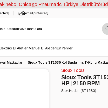
kinebo, Chicago Pneumatic Türkiye Distribütörüd
tected]
[email protected]
lektrikli El Aletleri
Manuel El Aletleri
En Yeniler
valı Matkaplar
Sioux Tools 3T1530 Kol Başlatma T-Kollu Matkap
Sioux Tools
Sioux Tools 3T15
HP | 2150 RPM
Stok Kodu
(3T1530)