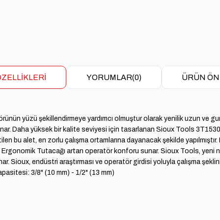
ZELLIKLERI
YORUMLAR
(0)
ÜRÜN ÖN
rünün yüzü şekillendirmeye yardımcı olmuştur olarak yenilik uzun ve gu
nar. Daha yüksek bir kalite seviyesi için tasarlanan Sioux Tools 3T1530 
len bu alet, en zorlu çalışma ortamlarına dayanacak şekilde yapılmıştır.
 Ergonomik Tutacağı artan operatör konforu sunar. Sioux Tools, yeni nesi
nar. Sioux, endüstri araştırması ve operatör girdisi yoluyla çalışma şeklini
apasitesi: 3/8" (10 mm) - 1/2" (13 mm)