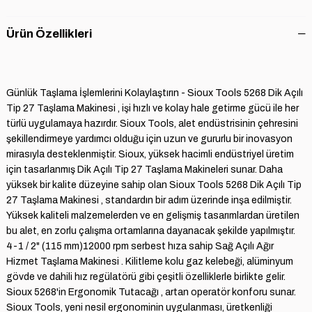
Ürün Özellikleri
Günlük Taşlama İşlemlerini Kolaylaştırın - Sioux Tools 5268 Dik Açılı
Tip 27 Taşlama Makinesi , işi hızlı ve kolay hale getirme gücü ile her
türlü uygulamaya hazırdır. Sioux Tools, alet endüstrisinin çehresini
şekillendirmeye yardımcı olduğu için uzun ve gururlu bir inovasyon
mirasıyla desteklenmiştir. Sioux, yüksek hacimli endüstriyel üretim
için tasarlanmış Dik Açılı Tip 27 Taşlama Makineleri sunar. Daha
yüksek bir kalite düzeyine sahip olan Sioux Tools 5268 Dik Açılı Tip
27 Taşlama Makinesi , standardın bir adım üzerinde inşa edilmiştir.
Yüksek kaliteli malzemelerden ve en gelişmiş tasarımlardan üretilen
bu alet, en zorlu çalışma ortamlarına dayanacak şekilde yapılmıştır.
4-1 / 2" (115 mm)12000 rpm serbest hıza sahip Sağ Açılı Ağır
Hizmet Taşlama Makinesi . Kilitleme kolu gaz kelebeği, alüminyum
gövde ve dahili hız regülatörü gibi çeşitli özelliklerle birlikte gelir.
Sioux 5268'in Ergonomik Tutacağı , artan operatör konforu sunar.
Sioux Tools, yeni nesil ergonominin uygulanması, üretkenliği