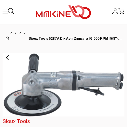
Sioux Tools 5287A Dik Açılı Zımpara | 6.000 RPM | 5/8''-11 Mil İpliği | Arka Egzoz
Sioux Tools