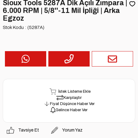
Sioux Tools 5287A Dik Açılı Zımpara |
6.000 RPM | 5/8''-11 Mil İpliği | Arka
Egzoz
Stok Kodu
(5287A)
İstek Listeme Ekle
Karşılaştır
Fiyat Düşünce Haber Ver
Gelince Haber Ver
Tavsiye Et
Yorum Yaz