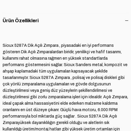
Ürün Özellikleri
Sioux 5287A Dik Açılı Zımpara , piyasadaki en iyi performans
gösteren Dik Açılı Zımparalardan biridir, yenilikçi ve hafif tasarımı,
kullanımı rahat olmasına rağmen en yüksek standartlarda
performans göstermesini sağlar. Sioux Sanders metal, kompozit ve
ahşap kaplamadaki tüm uygulamaları kapsayacak şekilde
tasarlanmıştır. Sioux 5287A Zımpara , polisaj ve polisaj diskleri gibi
çok yönlü zımparalama uygulamaları ve gövde dolgusunun
düzleştirilmesi veya geniş düz yüzeylerin şekillendirilmesi ve
düzleştirilmesi gibi zorlu zımparalama işleri için idealdir. Açılı Zımpara,
ideal çapak alma hassasiyetini elde ederken malzeme kaldırma
oranlarını en üst düzeye çıkarır. Güçlü hava motoru, 6.000 RPM
performansıyla bol miktarda güç sağlar . Sioux 5287A Dik Açılı
Zımparayüksek dayanıklılığın gerekli olduğu ve aletlerin sık
kullanıldığı üretim/montaj hatları gibi yüksek üretim ortamları için