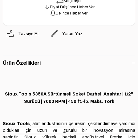
Karşılaştır
Fiyat Düşünce Haber Ver
Gelince Haber Ver
Tavsiye Et
Yorum Yaz
Ürün Özellikleri
Sioux Tools 5350A Sürtünmeli Soket Darbeli Anahtar | 1/2"
Sürücü | 7000 RPM | 450 ft.-lb. Maks. Tork
Sioux Tools
, alet endüstrisinin çehresini şekillendirmeye yardımcı
oldukları için uzun ve gururlu bir inovasyon mirasına
sahiptir.
Sioux,
yüksek hacimli endüstriyel üretim için