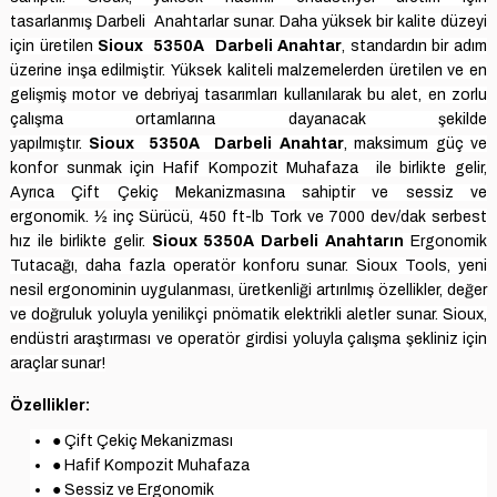
tasarlanmış
Darbeli Anahtarlar sunar.
Daha yüksek bir kalite düzeyi
için üretilen
Sioux
5350A
Darbeli Anahtar
, standardın bir adım
üzerine inşa edilmiştir.
Yüksek kaliteli malzemelerden üretilen ve en
gelişmiş motor ve debriyaj tasarımları kullanılarak bu alet, en zorlu
çalışma ortamlarına dayanacak şekilde
yapılmıştır.
Sioux
5350A
Darbeli Anahtar
, maksimum güç ve
konfor sunmak için Hafif Kompozit Muhafaza
ile birlikte gelir
,
Ayrıca
Çift Çekiç
Mekanizmasına sahiptir ve
sessiz ve
ergonomik
.
½ inç Sürücü, 450 ft-lb Tork ve 7000 dev/dak serbest
hız ile birlikte gelir.
Sioux
5350A
Darbeli Anahtarın
Ergonomik
Tutacağı
, daha fazla operatör konforu sunar.
Sioux Tools, yeni
nesil ergonominin uygulanması, üretkenliği artırılmış özellikler, değer
ve doğruluk yoluyla yenilikçi pnömatik elektrikli aletler sunar.
Sioux,
endüstri araştırması ve operatör girdisi yoluyla çalışma şekliniz için
araçlar sunar!
Özellikler:
● Çift Çekiç Mekanizması
● Hafif Kompozit Muhafaza
● Sessiz ve Ergonomik