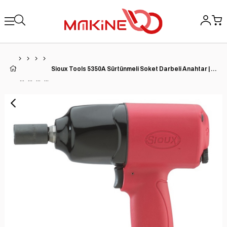
Sioux Tools 5350A Sürtünmeli Soket Darbeli Anahtar | 1/2'' Sürücü | 7000 RPM | 450 ft.-lb. Maks. Tork