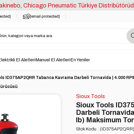
kinebo, Chicago Pneumatic Türkiye Distribütörüd
tected]
[email protected]
lektrikli El Aletleri
Manuel El Aletleri
En Yeniler
ls ID375AP2QRR Tabanca Kavrama Darbeli Tornavida | 4.000 RPM | 5
Sürücüsü
Sioux Tools
Sioux Tools ID3
Darbeli Tornavida 
lb) Maksimum Tork
Stok Kodu
(ID375AP2QRR