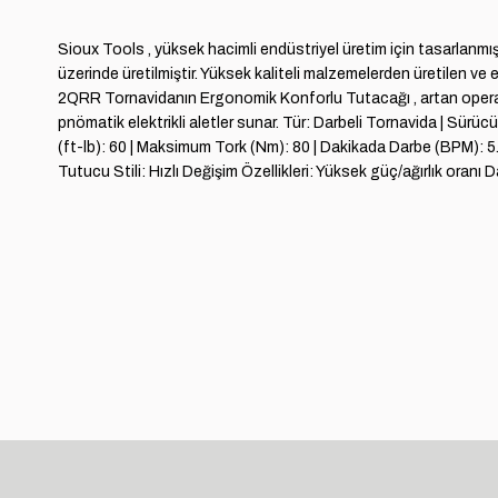
Sioux Tools , yüksek hacimli endüstriyel üretim için tasarlanm
üzerinde üretilmiştir. Yüksek kaliteli malzemelerden üretilen v
2QRR Tornavidanın Ergonomik Konforlu Tutacağı , artan operatör 
pnömatik elektrikli aletler sunar. Tür: Darbeli Tornavida | Sürü
(ft-lb): 60 | Maksimum Tork (Nm): 80 | Dakikada Darbe (BPM): 5.
Tutucu Stili: Hızlı Değişim Özellikleri: Yüksek güç/ağırlık ora