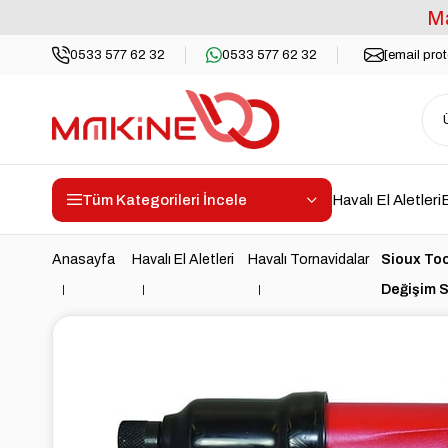
Ma
0533 577 62 32
0533 577 62 32
[email pro
Tüm Kategorileri İncele
Havalı El Aletleri
E
Anasayfa
Havalı El Aletleri
Havalı Tornavidalar
Sioux Too
Değişim 