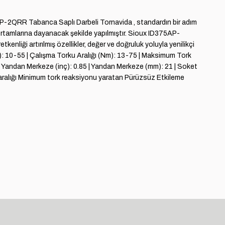
5AP-2QRR Tabanca Saplı Darbeli Tornavida , standardın bir adım
 ortamlarına dayanacak şekilde yapılmıştır. Sioux ID375AP-
iği artırılmış özellikler, değer ve doğruluk yoluyla yenilikçi
lb): 10-55 | Çalışma Torku Aralığı (Nm): 13-75 | Maksimum Tork
 | Yandan Merkeze (inç): 0.85 | Yandan Merkeze (mm): 21 | Soket
ku aralığı Minimum tork reaksiyonu yaratan Pürüzsüz Etkileme