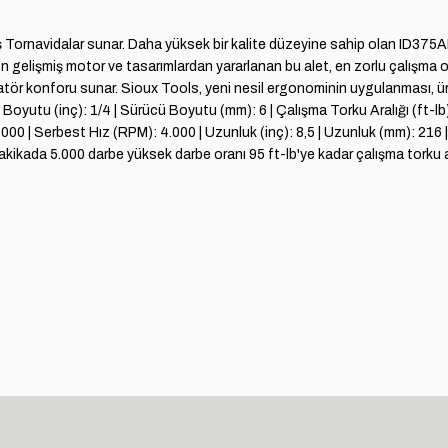
ış Tornavidalar sunar. Daha yüksek bir kalite düzeyine sahip olan ID37
e en gelişmiş motor ve tasarımlardan yararlanan bu alet, en zorlu çalışma
konforu sunar. Sioux Tools, yeni nesil ergonominin uygulanması, üretkenl
cü Boyutu (inç): 1/4 | Sürücü Boyutu (mm): 6 | Çalışma Torku Aralığı (ft-
000 | Serbest Hız (RPM): 4.000 | Uzunluk (inç): 8,5 | Uzunluk (mm): 216
nı Dakikada 5.000 darbe yüksek darbe oranı 95 ft-lb'ye kadar çalışma tor