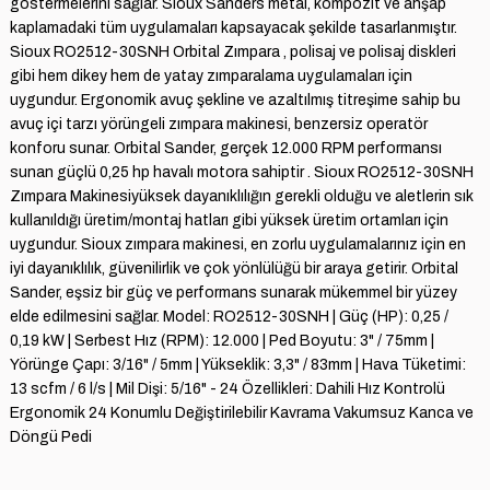
göstermelerini sağlar. Sioux Sanders metal, kompozit ve ahşap
kaplamadaki tüm uygulamaları kapsayacak şekilde tasarlanmıştır.
Sioux RO2512-30SNH Orbital Zımpara , polisaj ve polisaj diskleri
gibi hem dikey hem de yatay zımparalama uygulamaları için
uygundur. Ergonomik avuç şekline ve azaltılmış titreşime sahip bu
avuç içi tarzı yörüngeli zımpara makinesi, benzersiz operatör
konforu sunar. Orbital Sander, gerçek 12.000 RPM performansı
sunan güçlü 0,25 hp havalı motora sahiptir . Sioux RO2512-30SNH
Zımpara Makinesiyüksek dayanıklılığın gerekli olduğu ve aletlerin sık
kullanıldığı üretim/montaj hatları gibi yüksek üretim ortamları için
uygundur. Sioux zımpara makinesi, en zorlu uygulamalarınız için en
iyi dayanıklılık, güvenilirlik ve çok yönlülüğü bir araya getirir. Orbital
Sander, eşsiz bir güç ve performans sunarak mükemmel bir yüzey
elde edilmesini sağlar. Model: RO2512-30SNH | Güç (HP): 0,25 /
0,19 kW | Serbest Hız (RPM): 12.000 | Ped Boyutu: 3" / 75mm |
Yörünge Çapı: 3/16" / 5mm | Yükseklik: 3,3" / 83mm | Hava Tüketimi:
13 scfm / 6 l/s | Mil Dişi: 5/16" - 24 Özellikleri: Dahili Hız Kontrolü
Ergonomik 24 Konumlu Değiştirilebilir Kavrama Vakumsuz Kanca ve
Döngü Pedi