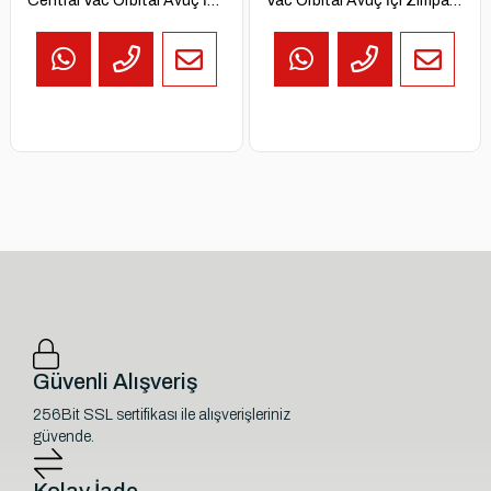
Central Vac Orbital Avuç İçi
Vac Orbital Avuç İçi Zımpara
Zımpara Makinesi (3/16"
Makinesi (3/32" Orbit)
Orbit)
Güvenli Alışveriş
256Bit SSL sertifikası ile alışverişleriniz
güvende.
Kolay İade