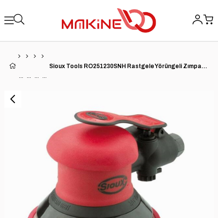
Sioux Tools RO251230SNH Rastgele Yörüngeli Zımpara | 0,25 HP | 3'' Ped | 3/16'' Yörünge | 12.000 RPM | Vakumsuz