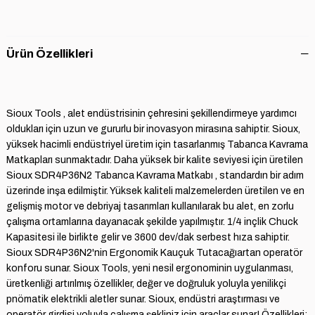
Ürün Özellikleri
Sioux Tools , alet endüstrisinin çehresini şekillendirmeye yardımcı
oldukları için uzun ve gururlu bir inovasyon mirasına sahiptir. Sioux,
yüksek hacimli endüstriyel üretim için tasarlanmış Tabanca Kavrama
Matkapları sunmaktadır. Daha yüksek bir kalite seviyesi için üretilen
Sioux SDR4P36N2 Tabanca Kavrama Matkabı , standardın bir adım
üzerinde inşa edilmiştir. Yüksek kaliteli malzemelerden üretilen ve en
gelişmiş motor ve debriyaj tasarımları kullanılarak bu alet, en zorlu
çalışma ortamlarına dayanacak şekilde yapılmıştır. 1/4 inçlik Chuck
Kapasitesi ile birlikte gelir ve 3600 dev/dak serbest hıza sahiptir.
Sioux SDR4P36N2'nin Ergonomik Kauçuk Tutacağıartan operatör
konforu sunar. Sioux Tools, yeni nesil ergonominin uygulanması,
üretkenliği artırılmış özellikler, değer ve doğruluk yoluyla yenilikçi
pnömatik elektrikli aletler sunar. Sioux, endüstri araştırması ve
operatör girdisi yoluyla çalışma şekliniz için araçlar sunar! Özellikleri: