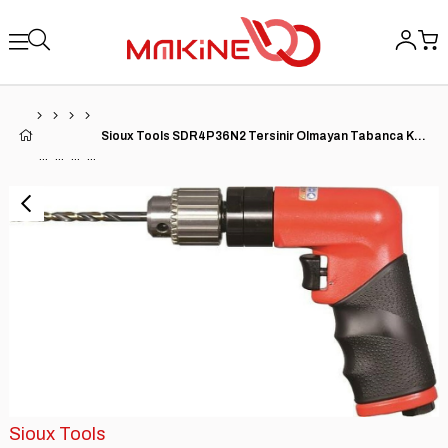
Sioux Tools SDR4P36N2 Tersinir Olmayan Tabanca Kavrama Matkap - 0,4 HP | 3600 RPM
Sioux Tools