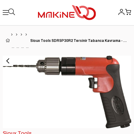
Sioux Tools SDR5P30R2 Tersinir Tabanca Kavrama - 0,5 HP | 3000 RPM
Sioux Tools