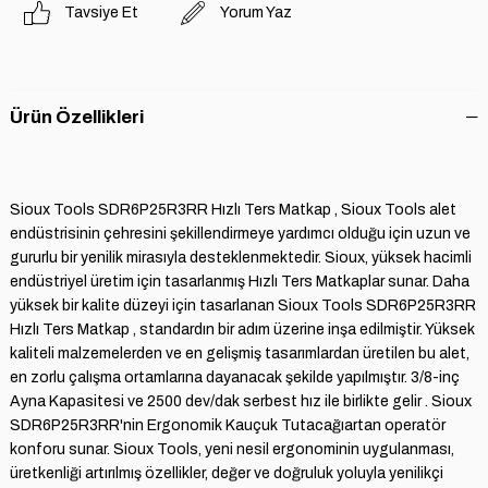
Tavsiye Et
Yorum Yaz
Ürün Özellikleri
Sioux Tools SDR6P25R3RR Hızlı Ters Matkap , Sioux Tools alet
endüstrisinin çehresini şekillendirmeye yardımcı olduğu için uzun ve
gururlu bir yenilik mirasıyla desteklenmektedir. Sioux, yüksek hacimli
endüstriyel üretim için tasarlanmış Hızlı Ters Matkaplar sunar. Daha
yüksek bir kalite düzeyi için tasarlanan Sioux Tools SDR6P25R3RR
Hızlı Ters Matkap , standardın bir adım üzerine inşa edilmiştir. Yüksek
kaliteli malzemelerden ve en gelişmiş tasarımlardan üretilen bu alet,
en zorlu çalışma ortamlarına dayanacak şekilde yapılmıştır. 3/8-inç
Ayna Kapasitesi ve 2500 dev/dak serbest hız ile birlikte gelir . Sioux
SDR6P25R3RR'nin Ergonomik Kauçuk Tutacağıartan operatör
konforu sunar. Sioux Tools, yeni nesil ergonominin uygulanması,
üretkenliği artırılmış özellikler, değer ve doğruluk yoluyla yenilikçi