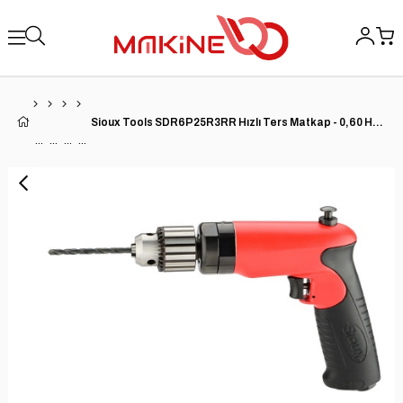
Sioux Tools SDR6P25R3RR Hızlı Ters Matkap - 0,60 HP | 2500 RPM