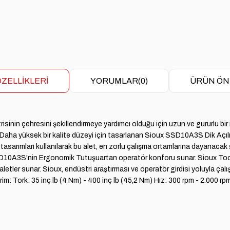
ZELLIKLERI
YORUMLAR
(0)
ÜRÜN ÖN
sinin çehresini şekillendirmeye yardımcı olduğu için uzun ve gururlu bi
. Daha yüksek bir kalite düzeyi için tasarlanan Sioux SSD10A3S Dik Açılı 
tasarımları kullanılarak bu alet, en zorlu çalışma ortamlarına dayanacak ş
 SSD10A3S'nin Ergonomik Tutuşuartan operatör konforu sunar. Sioux Tools
 aletler sunar. Sioux, endüstri araştırması ve operatör girdisi yoluyla çalı
: Tork: 35 inç lb (4 Nm) - 400 inç lb (45,2 Nm) Hız: 300 rpm - 2.000 rp