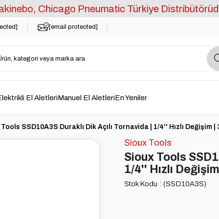
kinebo, Chicago Pneumatic Türkiye Distribütörüd
tected]
[email protected]
lektrikli El Aletleri
Manuel El Aletleri
En Yeniler
Tools SSD10A3S Duraklı Dik Açılı Tornavida | 1/4'' Hızlı Değişim |
Sioux Tools
Sioux Tools SSD10
1/4'' Hızlı Değişi
Stok Kodu
(SSD10A3S)