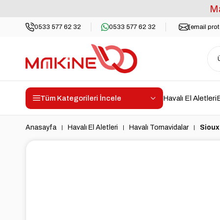
Ma
0533 577 62 32
0533 577 62 32
[email pro
Tüm Kategorileri İncele
Havalı El Aletleri
E
Anasayfa
Havalı El Aletleri
Havalı Tornavidalar
Sioux 