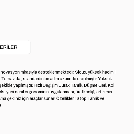
ERILERI
r inovasyon mirasıyla desteklenmektedir. Sioux, yüksek hacimli
Tornavida , standardın bir adım üzerinde üretilmiştir. Yüksek
ekilde yapılmıştır. Hızlı Değişim Durak Tahrik, Düğme Geri, Kol
, yeni nesil ergonominin uygulanması, üretkenliği artırılmış
şma şekliniz için araçlar sunar! Özellikleri: Stop Tahrik ve
m