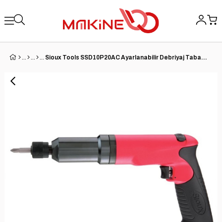
Sioux Tools SSD10P20AC Ayarlanabilir Debriyaj Tabanca Tutacağı Tornavida | 1 HP | 2000 RPM | 80 inç-lb. Maksimum tork