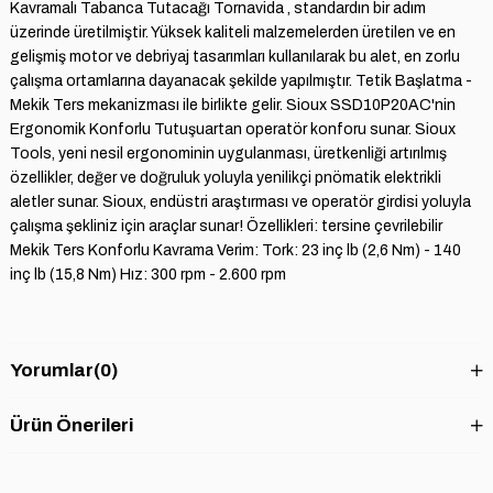
Kavramalı Tabanca Tutacağı Tornavida , standardın bir adım
üzerinde üretilmiştir. Yüksek kaliteli malzemelerden üretilen ve en
gelişmiş motor ve debriyaj tasarımları kullanılarak bu alet, en zorlu
çalışma ortamlarına dayanacak şekilde yapılmıştır. Tetik Başlatma -
Mekik Ters mekanizması ile birlikte gelir. Sioux SSD10P20AC'nin
Ergonomik Konforlu Tutuşuartan operatör konforu sunar. Sioux
Tools, yeni nesil ergonominin uygulanması, üretkenliği artırılmış
özellikler, değer ve doğruluk yoluyla yenilikçi pnömatik elektrikli
aletler sunar. Sioux, endüstri araştırması ve operatör girdisi yoluyla
çalışma şekliniz için araçlar sunar! Özellikleri: tersine çevrilebilir
Mekik Ters Konforlu Kavrama Verim: Tork: 23 inç lb (2,6 Nm) - 140
inç lb (15,8 Nm) Hız: 300 rpm - 2.600 rpm
Yorumlar
(0)
Ürün Önerileri